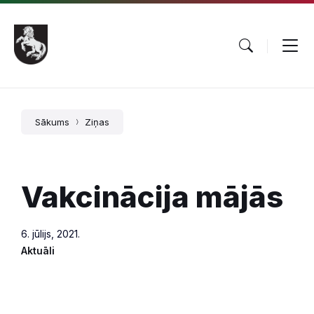
Pāriet
Skip
Skip
uz
to
to
saturu
main
footer
navigation
Sākums
Ziņas
Vakcinācija mājās
6. jūlijs, 2021.
Aktuāli