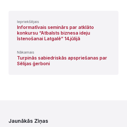
Iepriekšējais
Informatīvais seminārs par atklāto
konkursu “Atbalsts biznesa ideju
īstenošanai Latgalē” 14.jūlijā
Nākamais
Turpinās sabiedriskās apspriešanas par
Sēlijas ģerboni
Jaunākās Ziņas