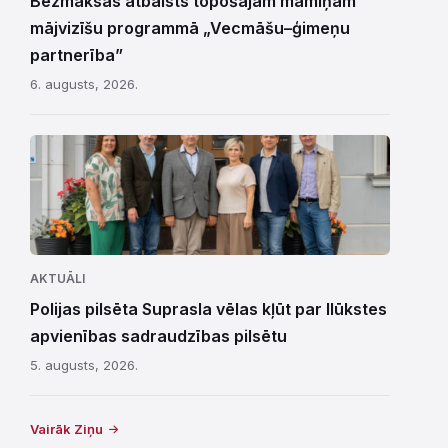
Bezmaksas atbalsts topošajām māmiņām
mājvizīšu programmā „Vecmāšu–ģimeņu
partnerība”
6. augusts, 2026.
AKTUĀLI
Polijas pilsēta Suprasla vēlas kļūt par Ilūkstes
apvienības sadraudzības pilsētu
5. augusts, 2026.
Vairāk Ziņu