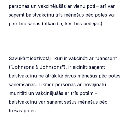
personas un vakcinējušās ar vienu poti – arī var
saņemt balstvakcīnu trīs mēnešus pēc potes vai
pārslimošanas (atkarībā, kas bijis pēdējais)
Savukārt iedzīvotāji, kuri ir vakcinēti ar “Janssen”
(“Johnsons & Johnsons”), ir aicināti saņemt
balstvakcīnu ne ātrāk kā divus mēnešus pēc potes
saņemšanas. Tikmēr personas ar novājinātu
imunitāti un vakcinējušās ar trīs potēm –
balstvakcīnu var saņemt sešus mēnešus pēc
trešās potes.