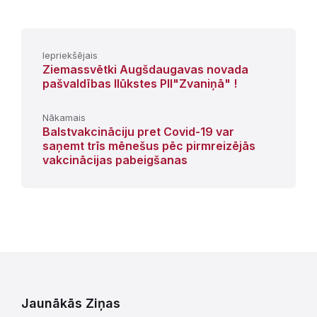
Iepriekšējais
Ziemassvētki Augšdaugavas novada
pašvaldības Ilūkstes PII"Zvaniņā" !
Nākamais
Balstvakcināciju pret Covid-19 var
saņemt trīs mēnešus pēc pirmreizējās
vakcinācijas pabeigšanas
Jaunākās Ziņas