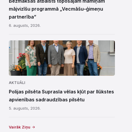
Bezmaksas atbalsts topošajām māmiņām
mājvizīšu programmā „Vecmāšu–ģimeņu
partnerība”
6. augusts, 2026.
AKTUĀLI
Polijas pilsēta Suprasla vēlas kļūt par Ilūkstes
apvienības sadraudzības pilsētu
5. augusts, 2026.
Vairāk Ziņu