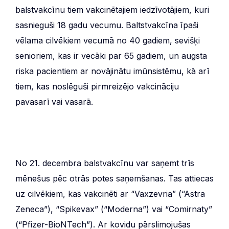
balstvakcīnu tiem vakcinētajiem iedzīvotājiem, kuri
sasnieguši 18 gadu vecumu. Baltstvakcīna īpaši
vēlama cilvēkiem vecumā no 40 gadiem, sevišķi
senioriem, kas ir vecāki par 65 gadiem, un augsta
riska pacientiem ar novājinātu imūnsistēmu, kā arī
tiem, kas noslēguši pirmreizējo vakcināciju
pavasarī vai vasarā.
No 21. decembra balstvakcīnu var saņemt trīs
mēnešus pēc otrās potes saņemšanas. Tas attiecas
uz cilvēkiem, kas vakcinēti ar “Vaxzevria” (“Astra
Zeneca”), “Spikevax” (“Moderna”) vai “Comirnaty”
(“Pfizer-BioNTech”). Ar kovidu pārslimojušas