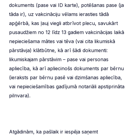
dokuments (pase vai ID karte), potēšanas pase (ja
tāda ir), uz vakcināciju vēlams ierasties tādā
apģērbā, kas ļauj viegli atbrīvot plecu, savukārt
pusaudžiem no 12 līdz 13 gadiem vakcinācijas laikā
nepieciešama mātes vai tēva (vai cita likumiskā
pārstāvja) klātbūtne, kā arī šādi dokumenti:
likumiskajam pārstāvim – pase vai personas
apliecība, kā arī apliecinošs dokuments par bērnu
(ieraksts par bērnu pasē vai dzimšanas apliecība,
vai nepieciešamības gadījumā notariāli apstiprināta
pilnvara).
Atgādinām, ka pašlaik ir iespēja saņemt