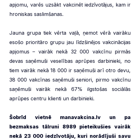
apjomu, varēs uzsākt vakcinēt iedzīvotājus, kam ir
hroniskas saslimšanas.
Jauna grupa tiek vērta vaļā, ņemot vērā vairāku
esošo prioritāro grupu jau līdzšinējos vakcinācijas
apjomus – vairāk nekā 32 000 vakcīnu pirmās
devas saņēmuši veselības aprūpes darbinieki, no
tiem vairāk nekā 18 000 ir saņēmuši arī otro devu,
38 000 vakcīnas saņēmuši seniori, pirmo vakcīnu
saņēmuši vairāk nekā 67% ilgstošas sociālās
aprūpes centru klienti un darbinieki.
Šobrīd vietnē manavakcina.lv un pa
bezmaksas tālruni 8989 pieteikušies vairāk
nekā 23 000 iedzīvotāju, kuri norādījuši savu