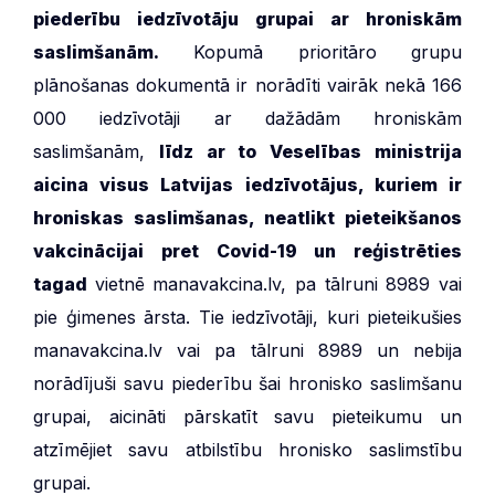
piederību iedzīvotāju grupai ar hroniskām
saslimšanām.
Kopumā prioritāro grupu
plānošanas dokumentā ir norādīti vairāk nekā 166
000 iedzīvotāji ar dažādām hroniskām
saslimšanām,
līdz ar to Veselības ministrija
aicina visus Latvijas iedzīvotājus, kuriem ir
hroniskas saslimšanas, neatlikt pieteikšanos
vakcinācijai pret Covid-19 un reģistrēties
tagad
vietnē manavakcina.lv, pa tālruni 8989 vai
pie ģimenes ārsta. Tie iedzīvotāji, kuri pieteikušies
manavakcina.lv vai pa tālruni 8989 un nebija
norādījuši savu piederību šai hronisko saslimšanu
grupai, aicināti pārskatīt savu pieteikumu un
atzīmējiet savu atbilstību hronisko saslimstību
grupai.