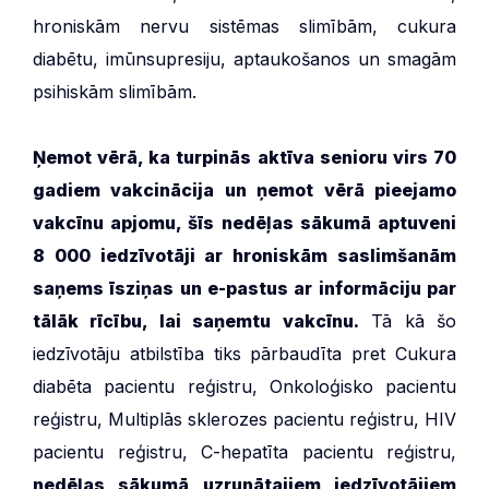
hroniskām nervu sistēmas slimībām, cukura
diabētu, imūnsupresiju, aptaukošanos un smagām
psihiskām slimībām.
Ņemot vērā, ka turpinās aktīva senioru virs 70
gadiem vakcinācija un ņemot vērā pieejamo
vakcīnu apjomu, šīs nedēļas sākumā aptuveni
8 000 iedzīvotāji ar hroniskām saslimšanām
saņems īsziņas un e-pastus ar informāciju par
tālāk rīcību, lai saņemtu vakcīnu.
Tā kā šo
iedzīvotāju atbilstība tiks pārbaudīta pret Cukura
diabēta pacientu reģistru, Onkoloģisko pacientu
reģistru, Multiplās sklerozes pacientu reģistru, HIV
pacientu reģistru, C-hepatīta pacientu reģistru,
nedēļas sākumā
uzrunātajiem iedzīvotājiem