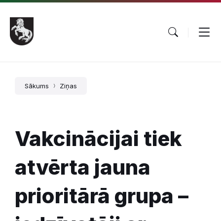
Pāriet
Skip
Skip
uz
to
to
saturu
main
footer
navigation
Sākums
Ziņas
Vakcinācijai tiek
atvērta jauna
prioritārā grupa –