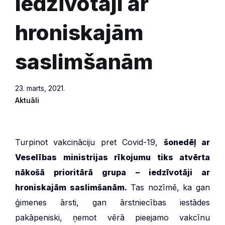
iedzīvotāji ar
hroniskajām
saslimšanām
23. marts, 2021.
Aktuāli
Turpinot vakcināciju pret Covid-19,
šonedēļ ar
Veselības ministrijas rīkojumu tiks atvērta
nākošā prioritārā grupa – iedzīvotāji ar
hroniskajām saslimšanām.
Tas nozīmē, ka gan
ģimenes ārsti, gan ārstniecības iestādes
pakāpeniski, ņemot vērā pieejamo vakcīnu