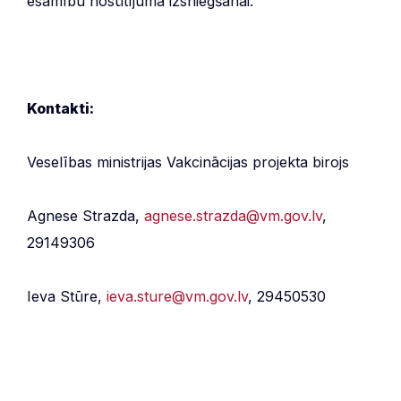
esamību nosūtījuma izsniegšanai.
Kontakti:
Veselības ministrijas Vakcinācijas projekta birojs
Agnese Strazda,
agnese.strazda@vm.gov.lv
,
29149306
Ieva Stūre,
ieva.sture@vm.gov.lv
, 29450530