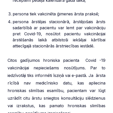
receptēm pēdējā kalendārā gada laikā;
persona tiek vakcinēta ģimenes ārsta praksē;
persona ārstējas stacionārā, ārstējošais ārsts
sadarbībā ar pacientu var lemt par vakcināciju
pret Covid-19, nosūtot pacientu vakcinācijai
ārstēšanās laikā atbilstoši iekšējai kārtībai
attiecīgajā stacionārās ārstniecības iestādē.
Citos gadījumos hroniska pacienta Covid -19
vakcinācijai nepieciešams nosūtījums. Par to
iedzīvotāji tiks informēti īsziņā vai e-pastā. Ja ārsta
rīcībā nav medicīnisko datu, kas apliecina
hroniskas slimības esamību, pacientam var lūgt
uzrādīt citu ārstu sniegtos konsultāciju slēdzienus
vai izrakstus, kas pamato hroniskas slimības