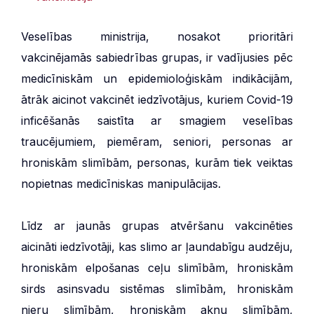
Veselības ministrija, nosakot prioritāri
vakcinējamās sabiedrības grupas, ir vadījusies pēc
medicīniskām un epidemioloģiskām indikācijām,
ātrāk aicinot vakcinēt iedzīvotājus, kuriem Covid-19
inficēšanās saistīta ar smagiem veselības
traucējumiem, piemēram, seniori, personas ar
hroniskām slimībām, personas, kurām tiek veiktas
nopietnas medicīniskas manipulācijas.
Līdz ar jaunās grupas atvēršanu vakcinēties
aicināti iedzīvotāji, kas slimo ar ļaundabīgu audzēju,
hroniskām elpošanas ceļu slimībām, hroniskām
sirds asinsvadu sistēmas slimībām, hroniskām
nieru slimībām, hroniskām aknu slimībām,