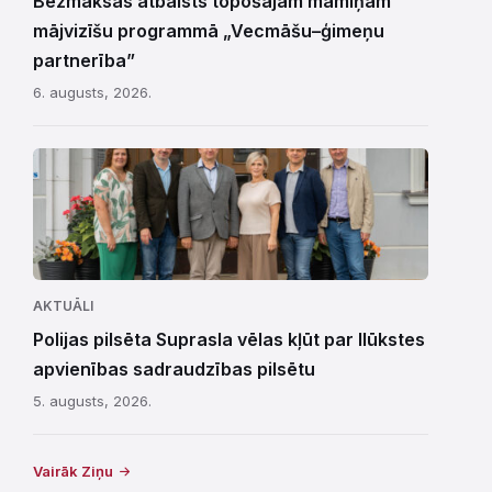
Bezmaksas atbalsts topošajām māmiņām
mājvizīšu programmā „Vecmāšu–ģimeņu
partnerība”
6. augusts, 2026.
AKTUĀLI
Polijas pilsēta Suprasla vēlas kļūt par Ilūkstes
apvienības sadraudzības pilsētu
5. augusts, 2026.
Vairāk Ziņu