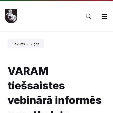
Pāriet
Skip
Skip
uz
to
to
saturu
main
footer
navigation
Sākums
Ziņas
VARAM
tiešsaistes
vebinārā informēs