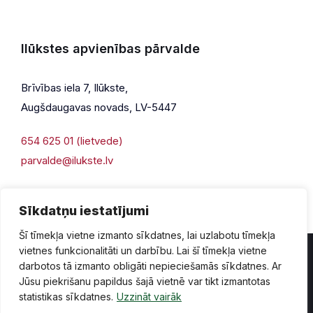
Ilūkstes apvienības pārvalde
Brīvības iela 7, Ilūkste,
Augšdaugavas novads, LV-5447
654 625 01 (lietvede)
parvalde@ilukste.lv
Sīkdatņu iestatījumi
Šī tīmekļa vietne izmanto sīkdatnes, lai uzlabotu tīmekļa
vietnes funkcionalitāti un darbību. Lai šī tīmekļa vietne
darbotos tā izmanto obligāti nepieciešamās sīkdatnes. Ar
Jūsu piekrišanu papildus šajā vietnē var tikt izmantotas
Privātuma politika
Piekļūstamība
Lapas karte
statistikas sīkdatnes.
Uzzināt vairāk
Vecā mājaslapas versija