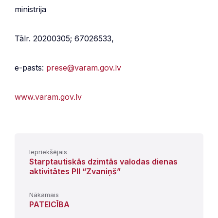
ministrija
Tālr. 20200305; 67026533,
e-pasts:
prese@varam.gov.lv
www.varam.gov.lv
Iepriekšējais
Starptautiskās dzimtās valodas dienas
aktivitātes PII “Zvaniņš”
Nākamais
PATEICĪBA