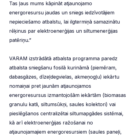
Tas ļaus mums kāpināt atjaunojamo
energoresursu jaudas un sniegs iedzīvotājiem
nepieciešamo atbalstu, lai ilgtermiņā samazinātu
rēķinus par elektroenerģijas un siltumenerģijas
patēriņu.”
VARAM izstrādātā atbalsta programma paredz
atbalsta sniegšanu fosilā kurināmā (piemēram,
dabasgāzes, dīzeļdegvielas, akmeņogļu) iekārtu
nomaiņai pret jaunām atjaunojamos
energoresursus izmantojošām iekārtām (biomasas
granulu katli, siltumsūkņi, saules kolektori) vai
pieslēgšanos centralizētai siltumapgādes sistēmai,
kā arī elektroenerģijas ražošanai no
atjaunojamajiem energoresursiem (saules paneļi,