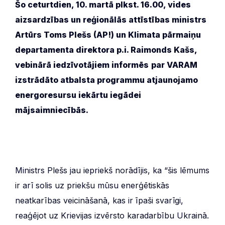
Šo ceturtdien, 10. martā plkst. 16.00, vides
aizsardzības un reģionālās attīstības ministrs
Artūrs Toms Plešs (AP!) un Klimata pārmaiņu
departamenta direktora p.i. Raimonds Kašs,
vebinārā iedzīvotājiem informēs
par VARAM
izstrādāto atbalsta programmu atjaunojamo
energoresursu iekārtu iegādei
mājsaimniecībās.
Ministrs Plešs jau iepriekš norādījis, ka “šis lēmums
ir arī solis uz priekšu mūsu enerģētiskās
neatkarības veicināšanā, kas ir īpaši svarīgi,
reaģējot uz Krievijas izvērsto karadarbību Ukrainā.