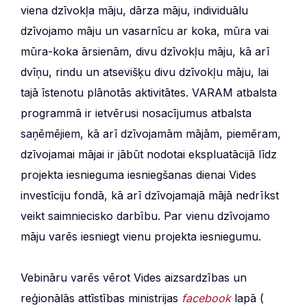
viena dzīvokļa māju, dārza māju, individuālu
dzīvojamo māju un vasarnīcu ar koka, mūra vai
mūra-koka ārsienām, divu dzīvokļu māju, kā arī
dvīņu, rindu un atsevišķu divu dzīvokļu māju, lai
tajā īstenotu plānotās aktivitātes. VARAM atbalsta
programmā ir ietvērusi nosacījumus atbalsta
saņēmējiem, kā arī dzīvojamām mājām, piemēram,
dzīvojamai mājai ir jābūt nodotai ekspluatācijā līdz
projekta iesnieguma iesniegšanas dienai Vides
investīciju fondā, kā arī dzīvojamajā mājā nedrīkst
veikt saimniecisko darbību. Par vienu dzīvojamo
māju varēs iesniegt vienu projekta iesniegumu.
Vebināru varēs vērot Vides aizsardzības un
reģionālās attīstības ministrijas
facebook
lapā (