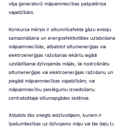
vēja ģeneratori) mājsaimniecības pašpatēriņa
vajadzībām.
Konkursa mērķis ir siltumnīcefekta gāzu emisiju
samazināšana un energoefektivitātes uzlabošana
mājsaimniecībās, atbalstot siltumenerģijas vai
elektroenerģijas ražošanas iekārtu iegādi
uzstādīšanai dzīvojamās mājās, lai nodrošinātu
siltumenerģijas vai elektroenerģijas ražošanu un
piegādi mājsaimniecības vajadzībām, vai
mājsaimniecību pieslēgumu izveidošanu
centralizētajai siltumapgādes sistēmai.
Atbalsts tiks sniegts iedzīvotājiem, kuriem ir
īpašumtiesības uz dzīvojamo māju vai tās daļu t.i.