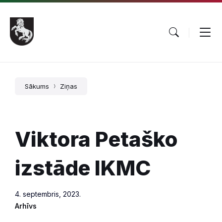
Pāriet
Skip
Skip
uz
to
to
saturu
main
footer
navigation
Sākums
Ziņas
Viktora Petaško
izstāde IKMC
4. septembris, 2023.
Arhīvs