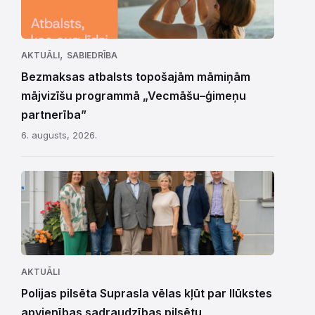
,
AKTUĀLI
SABIEDRĪBA
Bezmaksas atbalsts topošajām māmiņām
mājvizīšu programmā „Vecmāšu–ģimeņu
partnerība”
6. augusts, 2026.
AKTUĀLI
Polijas pilsēta Suprasla vēlas kļūt par Ilūkstes
apvienības sadraudzības pilsētu