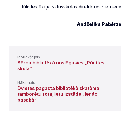
Ilūkstes Raiņa vidusskolas direktores vietniece
Andželika Pabērza
Iepriekšējais
Bērnu bibliotēkā noslēgusies „Pūcītes
skola”
Nākamais
Dvietes pagasta bibliotēkā skatāma
tamborētu rotaļlietu izstāde „Ienāc
pasakā”