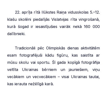
***
22. aprīļa rītā Ilūkstes Raiņa vidusskolas 5.–12.
klašu skolēni piedalījās Vislatvijas rīta vingrošanā,
kurā šogad ir iesaistījušies vairāk nekā 160 000
dalībnieki.
***
Tradicionāli pēc Olimpiskās dienas aktivitātēm
esam fotografējuši kādu figūru, kas saistīta ar
mūsu skolu vai sportu. Šī gada kopīgā fotogrāfija
veltīta Ukrainas bērniem un jauniešiem, viņu
vecākiem un vecvecākiem – visai Ukrainas tautai,
kas ierauta nežēlīgā karā.