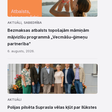
,
AKTUĀLI
SABIEDRĪBA
Bezmaksas atbalsts topošajām māmiņām
mājvizīšu programmā „Vecmāšu–ģimeņu
partnerība”
6. augusts, 2026.
AKTUĀLI
Polijas pilsēta Suprasla vēlas kļūt par Ilūkstes