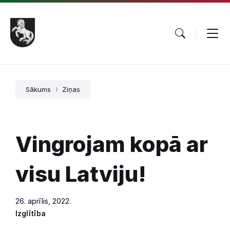
Pāriet
Skip
Skip
uz
to
to
saturu
main
footer
navigation
Sākums
Ziņas
Vingrojam kopā ar
visu Latviju!
26. aprīlis, 2022.
Izglītība