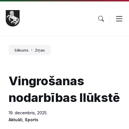
Pāriet
Skip
Skip
uz
to
to
saturu
main
footer
navigation
Sākums
Ziņas
Vingrošanas
nodarbības Ilūkstē
19. decembris, 2025.
Aktuāli
,
Sports