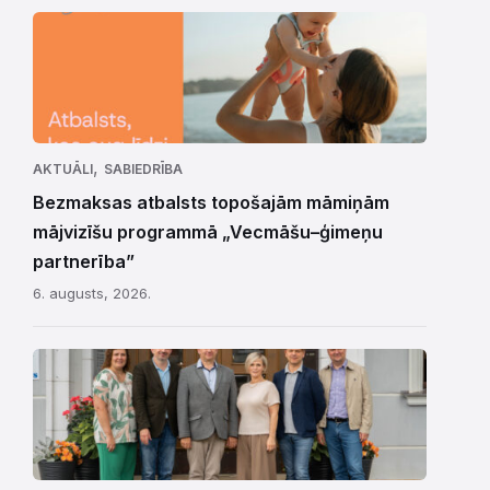
,
AKTUĀLI
SABIEDRĪBA
Bezmaksas atbalsts topošajām māmiņām
mājvizīšu programmā „Vecmāšu–ģimeņu
partnerība”
6. augusts, 2026.