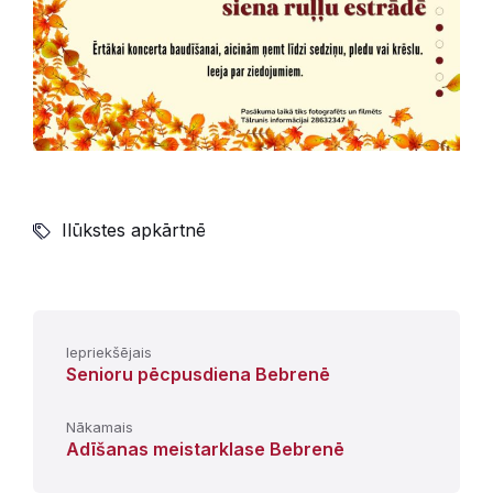
Ilūkstes apkārtnē
Iepriekšējais
Senioru pēcpusdiena Bebrenē
Nākamais
Adīšanas meistarklase Bebrenē