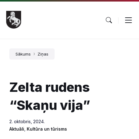
Pāriet
Skip
Skip
uz
to
to
saturu
main
footer
navigation
Sākums
Ziņas
Zelta rudens
“Skaņu vija”
2. oktobris, 2024.
Aktuāli
,
Kultūra un tūrisms