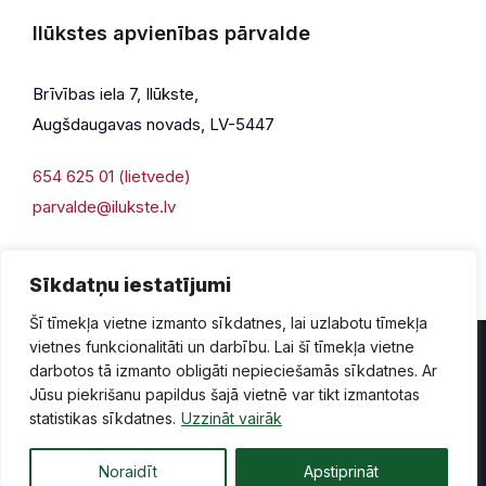
Ilūkstes apvienības pārvalde
Brīvības iela 7, Ilūkste,
Augšdaugavas novads, LV-5447
654 625 01 (lietvede)
parvalde@ilukste.lv
Sīkdatņu iestatījumi
Šī tīmekļa vietne izmanto sīkdatnes, lai uzlabotu tīmekļa
vietnes funkcionalitāti un darbību. Lai šī tīmekļa vietne
darbotos tā izmanto obligāti nepieciešamās sīkdatnes. Ar
Jūsu piekrišanu papildus šajā vietnē var tikt izmantotas
Privātuma politika
Piekļūstamība
Lapas karte
statistikas sīkdatnes.
Uzzināt vairāk
Vecā mājaslapas versija
Noraidīt
Apstiprināt
© 2026 Ilūkste, publicētā satura visas tiesības aizsargātas.