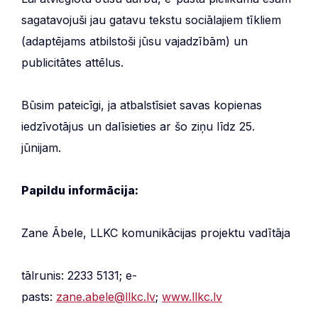
sagatavojuši jau gatavu tekstu sociālajiem tīkliem
(adaptējams atbilstoši jūsu vajadzībām) un
publicitātes attēlus.
Būsim pateicīgi, ja atbalstīsiet savas kopienas
iedzīvotājus un dalīsieties ar šo ziņu līdz 25.
jūnijam.
Papildu informācija:
Zane Ābele, LLKC komunikācijas projektu vadītāja
tālrunis: 2233 5131; e-
pasts:
zane.abele@llkc.lv
;
www.llkc.lv