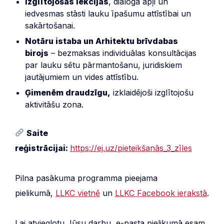
Izglītojošas lekcijas
, dialoga apļi un
iedvesmas stāsti lauku īpašumu attīstībai un
sakārtošanai.
Notāru istaba un Arhitektu brīvdabas
birojs
– bezmaksas individuālas konsultācijas
par lauku sētu pārmantošanu, juridiskiem
jautājumiem un vides attīstību.
Ģimenēm draudzīgu,
izklaidējoši izglītojošu
aktivitāšu zona.
Saite
reģistrācijai:
https://ej.uz/pieteikšanās_3_zīles
Pilna pasākuma programma pieejama
pielikumā,
LLKC vietnē
un
LLKC Facebook ierakstā
.
Lai atvieglotu Jūsu darbu, e-pasta pielikumā esam