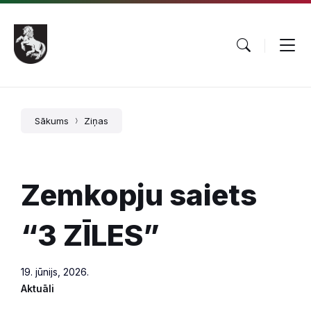
Pāriet
Skip
Skip
uz
to
to
saturu
main
footer
navigation
Sākums
Ziņas
Zemkopju saiets
“3 ZĪLES”
19. jūnijs, 2026.
Aktuāli