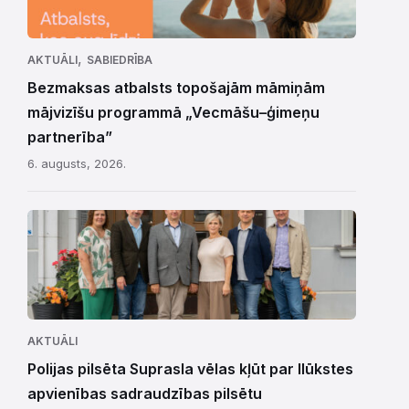
,
AKTUĀLI
SABIEDRĪBA
Bezmaksas atbalsts topošajām māmiņām
mājvizīšu programmā „Vecmāšu–ģimeņu
partnerība”
6. augusts, 2026.
AKTUĀLI
Polijas pilsēta Suprasla vēlas kļūt par Ilūkstes
apvienības sadraudzības pilsētu