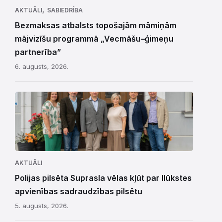
,
AKTUĀLI
SABIEDRĪBA
Bezmaksas atbalsts topošajām māmiņām
mājvizīšu programmā „Vecmāšu–ģimeņu
partnerība”
6. augusts, 2026.
AKTUĀLI
Polijas pilsēta Suprasla vēlas kļūt par Ilūkstes
apvienības sadraudzības pilsētu
5. augusts, 2026.