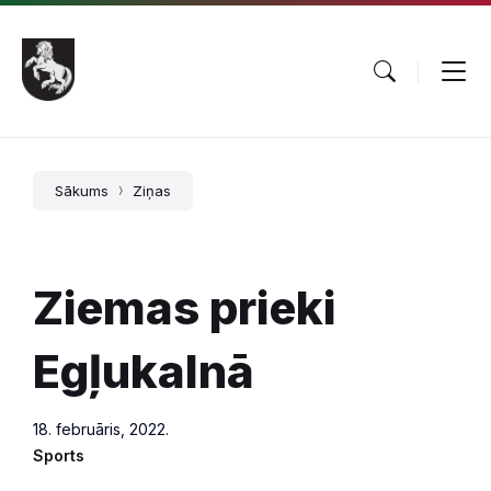
Pāriet
Skip
Skip
uz
to
to
saturu
main
footer
navigation
Sākums
Ziņas
Ziemas prieki
Egļukalnā
18. februāris, 2022.
Sports