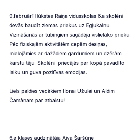
9.februārī Ilūkstes Raiņa vidusskolas 6.a skolēni
devās baudīt ziemas priekus uz Egļukalnu.
Vizināšanās ar tubingiem sagādāja vislielāko prieku.
Pēc fiziskajām aktivitātēm cepām desiņas,
mielojāmies ar dažādiem gardumiem un dzērām
karstu tēju. Skolēni priecājās par kopā pavadīto
laiku un guva pozitīvas emocijas.
Liels paldies vecākiem Ilonai Užulei un Aldim
Čamānam par atbalstu!
6.a klases audzinātāja Aiva Šaršūne