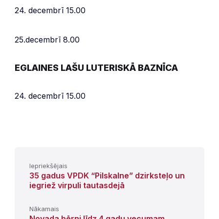
24. decembrī 15.00
25.decembrī 8.00
EGLAINES LAŠU LUTERISKĀ BAZNĪCA
24. decembrī 15.00
Iepriekšējais
35 gadus VPDK “Pilskalne” dzirksteļo un
iegriež virpuli tautasdejā
Nākamais
Novada bērni līdz 4 gadu vecumam