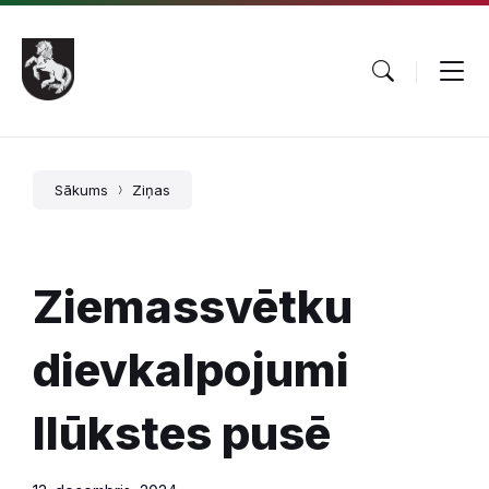
Pāriet
Skip
Skip
uz
to
to
saturu
main
footer
navigation
Sākums
Ziņas
Ziemassvētku
dievkalpojumi
Ilūkstes pusē