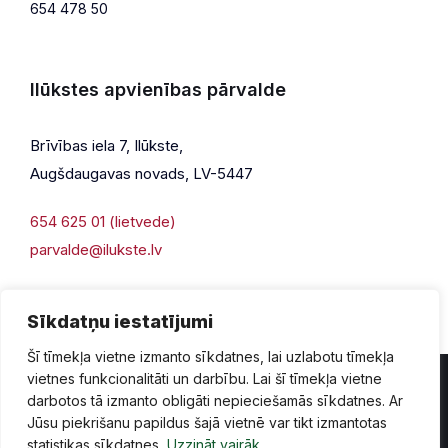
654 478 50
Ilūkstes apvienības pārvalde
Brīvības iela 7, Ilūkste,
Augšdaugavas novads, LV-5447
654 625 01 (lietvede)
parvalde@ilukste.lv
Sīkdatņu iestatījumi
Šī tīmekļa vietne izmanto sīkdatnes, lai uzlabotu tīmekļa
vietnes funkcionalitāti un darbību. Lai šī tīmekļa vietne
darbotos tā izmanto obligāti nepieciešamās sīkdatnes. Ar
Jūsu piekrišanu papildus šajā vietnē var tikt izmantotas
Privātuma politika
Piekļūstamība
Lapas karte
statistikas sīkdatnes.
Uzzināt vairāk