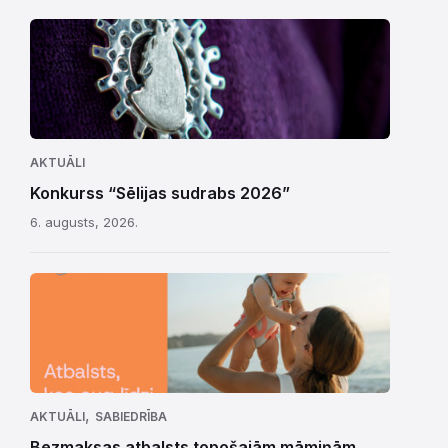
AKTUĀLI
Konkurss “Sēlijas sudrabs 2026”
6. augusts, 2026.
,
AKTUĀLI
SABIEDRĪBA
Bezmaksas atbalsts topošajām māmiņām