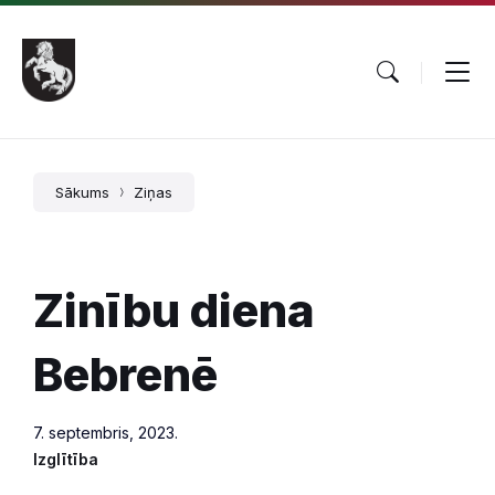
Pāriet
Skip
Skip
uz
to
to
saturu
main
footer
navigation
Sākums
Ziņas
Zinību diena
Bebrenē
7. septembris, 2023.
Izglītība