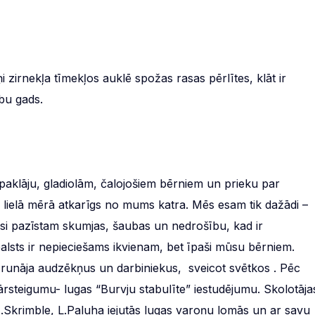
zirnekļa tīmekļos auklē spožas rasas pērlītes, klāt ir
ību gads.
 paklāju, gladiolām, čalojošiem bērniem un prieku par
 lielā mērā atkarīgs no mums katra. Mēs esam tik dažādi –
visi pazīstam skumjas, šaubas un nedrošību, kad ir
tbalsts ir nepieciešams ikvienam, bet īpaši mūsu bērniem.
uzrunāja audzēkņus un darbiniekus, sveicot svētkos . Pēc
ārsteigumu- lugas “Burvju stabulīte” iestudējumu. Skolotāja
H.Skrimble, L.Paluha iejutās lugas varoņu lomās un ar savu