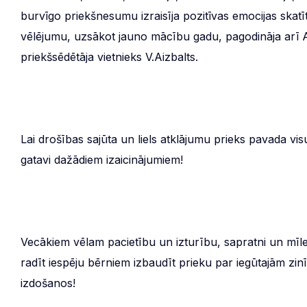
burvīgo priekšnesumu izraisīja pozitīvas emocijas skatī
vēlējumu, uzsākot jauno mācību gadu, pagodināja ar
priekšsēdētāja vietnieks V.Aizbalts.
Lai drošības sajūta un liels atklājumu prieks pavada 
gatavi dažādiem izaicinājumiem!
Vecākiem vēlam pacietību un izturību, sapratni un mīle
radīt iespēju bērniem izbaudīt prieku par iegūtajām zin
izdošanos!