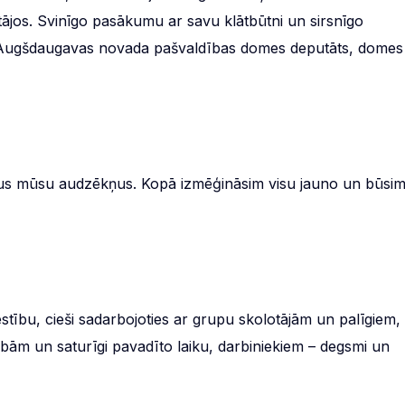
tājos. Svinīgo pasākumu ar savu klātbūtni un sirsnīgo
ī Augšdaugavas novada pašvaldības domes deputāts, domes
visus mūsu audzēkņus. Kopā izmēģināsim visu jauno un būsi
stību, cieši sadarbojoties ar grupu skolotājām un palīgiem,
ībām un saturīgi pavadīto laiku, darbiniekiem – degsmi un