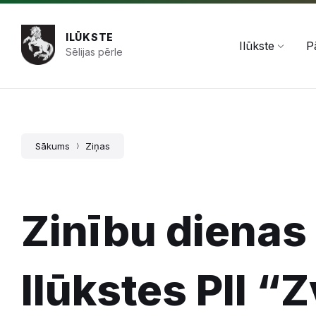
Pāriet
Skip
Skip
+371 654 478 50
pasts@ilukste.lv
uz
to
to
saturu
main
footer
ILŪKSTE
navigation
Ilūkste
P
Sēlijas pērle
Sākums
Ziņas
Zinību diena
Ilūkstes PII “