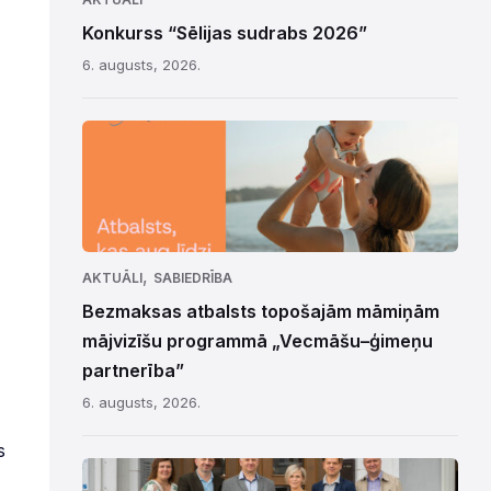
Konkurss “Sēlijas sudrabs 2026”
6. augusts, 2026.
,
AKTUĀLI
SABIEDRĪBA
Bezmaksas atbalsts topošajām māmiņām
mājvizīšu programmā „Vecmāšu–ģimeņu
partnerība”
6. augusts, 2026.
s