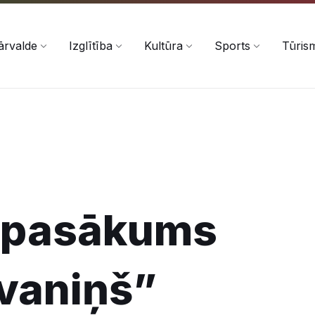
ārvalde
Izglītība
Kultūra
Sports
Tūris
s pasākums
Zvaniņš”