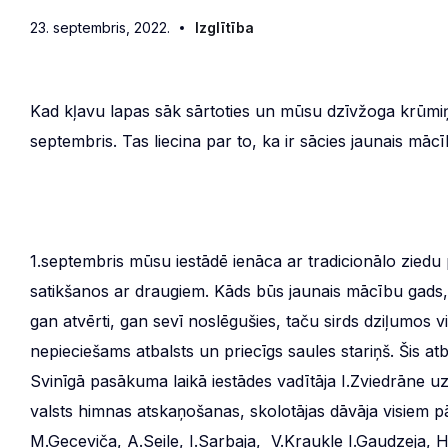
23. septembris, 2022.
Izglītība
Kad kļavu lapas sāk sārtoties un mūsu dzīvžoga krūmiņi 
septembris. Tas liecina par to, ka ir sācies jaunais māc
1.septembris mūsu iestādē ienāca ar tradicionālo ziedu
satikšanos ar draugiem. Kāds būs jaunais mācību gads,
gan atvērti, gan sevī noslēgušies, taču sirds dziļumos 
nepieciešams atbalsts un priecīgs saules stariņš. Šis a
Svinīgā pasākuma laikā iestādes vadītāja I.Zviedrāne 
valsts himnas atskaņošanas, skolotājas dāvāja visiem p
M.Geceviča, A.Seile, I.Sarbaja, V.Kraukle I.Gaudzeja, 