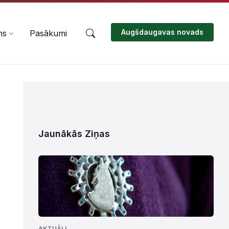
Augšdaugavas novads
ms
Pasākumi
Jaunākās Ziņas
AKTUĀLI