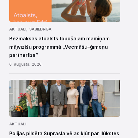
,
AKTUĀLI
SABIEDRĪBA
Bezmaksas atbalsts topošajām māmiņām
mājvizīšu programmā „Vecmāšu–ģimeņu
partnerība”
6. augusts, 2026.
AKTUĀLI
Polijas pilsēta Suprasla vēlas kļūt par Ilūkstes