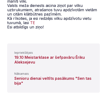
manīti vilki.
Valsts meža dienests aicina ziņot par vilku
uzbrukumiem, atrašanos tuvu apdzīvotām vietām
un citām klātbūtnes pazīmēm.
Kā rīkoties, ja esi redzējis vilku apdzīvotu vietu
tuvumā, lasi
TE
Esi atbildīgs un ziņo!
Iepriekšējais
19.10 Meistarklase ar šefpavāru Ēriku
Aleksejevu
Nākamais
Senioru dienai veltīts pasākums "Sen tas
bija"