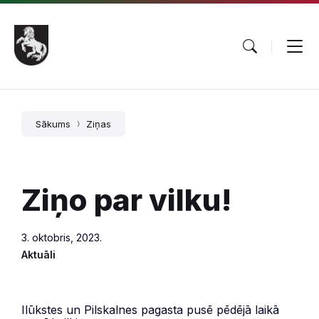
Pāriet
Skip
Skip
uz
to
to
saturu
main
footer
navigation
Sākums
Ziņas
Ziņo par vilku!
3. oktobris, 2023.
Aktuāli
Ilūkstes un Pilskalnes pagasta pusē pēdējā laikā