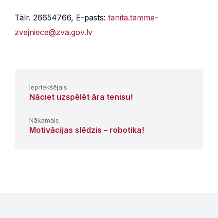
Tālr. 26654766, E-pasts:
tanita.tamme-
zvejniece@zva.gov.lv
Iepriekšējais
Nāciet uzspēlēt āra tenisu!
Nākamais
Motivācijas slēdzis – robotika!