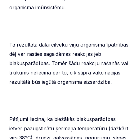
organisma imūnsistēmu.
Tā rezultātā daļai cilvēku viņu organisma īpatnības
dēļ var rasties sagaidāmas reakcijas jeb
blakusparādības. Tomēr šādu reakciju rašanās vai
trūkums neliecina par to, cik stipra vakcinācijas
rezultātā būs iegūtā organisma aizsardzība.
Pētījumi liecina, ka biežākās blakusparādības
ietver paaugstinātu ķermeņa temperatūru (dažkārt
virs 38°C), drudzi, galvassāpes, nogurumu, sāpes