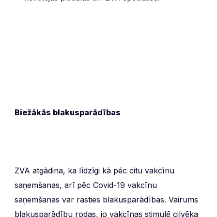
Biežākās blakusparādības
ZVA atgādina, ka līdzīgi kā pēc citu vakcīnu
saņemšanas, arī pēc Covid-19 vakcīnu
saņemšanas var rasties blakusparādības. Vairums
blakusparādību rodas, jo vakcīnas stimulē cilvēka