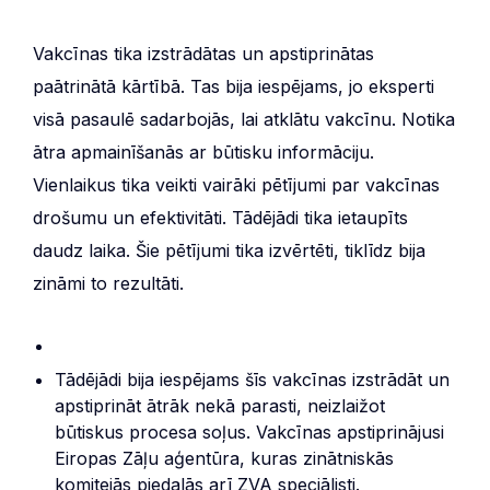
Vakcīnas tika izstrādātas un apstiprinātas
paātrinātā kārtībā. Tas bija iespējams, jo eksperti
visā pasaulē sadarbojās, lai atklātu vakcīnu. Notika
ātra apmainīšanās ar būtisku informāciju.
Vienlaikus tika veikti vairāki pētījumi par vakcīnas
drošumu un efektivitāti. Tādējādi tika ietaupīts
daudz laika. Šie pētījumi tika izvērtēti, tiklīdz bija
zināmi to rezultāti.
Tādējādi bija iespējams šīs vakcīnas izstrādāt un
apstiprināt ātrāk nekā parasti, neizlaižot
būtiskus procesa soļus. Vakcīnas apstiprinājusi
Eiropas Zāļu aģentūra, kuras zinātniskās
komitejās piedalās arī ZVA speciālisti.