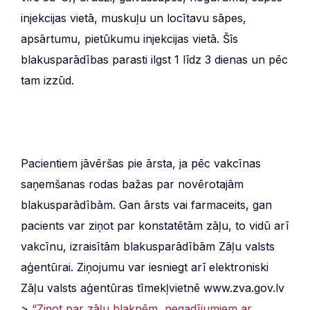
injekcijas vietā, muskuļu un locītavu sāpes,
apsārtumu, pietūkumu injekcijas vietā. Šīs
blakusparādības parasti ilgst 1 līdz 3 dienas un pēc
tam izzūd.
Pacientiem jāvēršas pie ārsta, ja pēc vakcīnas
saņemšanas rodas bažas par novērotajām
blakusparādībām. Gan ārsts vai farmaceits, gan
pacients var ziņot par konstatētām zāļu, to vidū arī
vakcīnu, izraisītām blakusparādībām Zāļu valsts
aģentūrai. Ziņojumu var iesniegt arī elektroniski
Zāļu valsts aģentūras tīmekļvietnē www.zva.gov.lv
>
“Ziņot par zāļu blaknēm, negadījumiem ar