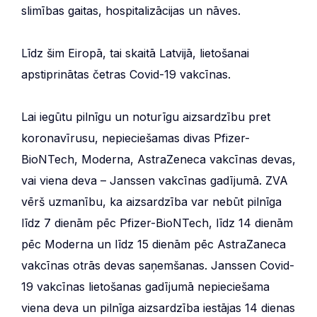
slimības gaitas, hospitalizācijas un nāves.
Līdz šim Eiropā, tai skaitā Latvijā, lietošanai
apstiprinātas četras Covid-19 vakcīnas.
Lai iegūtu pilnīgu un noturīgu aizsardzību pret
koronavīrusu, nepieciešamas divas Pfizer-
BioNTech, Moderna, AstraZeneca vakcīnas devas,
vai viena deva – Janssen vakcīnas gadījumā. ZVA
vērš uzmanību, ka aizsardzība var nebūt pilnīga
līdz 7 dienām pēc Pfizer-BioNTech, līdz 14 dienām
pēc Moderna un līdz 15 dienām pēc AstraZaneca
vakcīnas otrās devas saņemšanas. Janssen Covid-
19 vakcīnas lietošanas gadījumā nepieciešama
viena deva un pilnīga aizsardzība iestājas 14 dienas