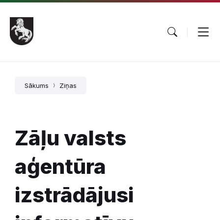
Pāriet
Skip
Skip
uz
to
to
saturu
main
footer
navigation
Sākums
Ziņas
Zāļu valsts
aģentūra
izstrādājusi