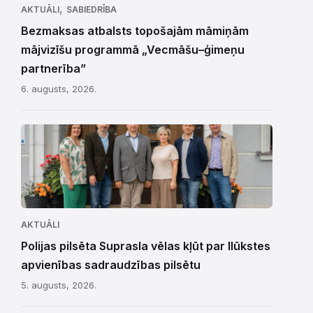
,
AKTUĀLI
SABIEDRĪBA
Bezmaksas atbalsts topošajām māmiņām
mājvizīšu programmā „Vecmāšu–ģimeņu
partnerība”
6. augusts, 2026.
AKTUĀLI
Polijas pilsēta Suprasla vēlas kļūt par Ilūkstes
apvienības sadraudzības pilsētu
5. augusts, 2026.