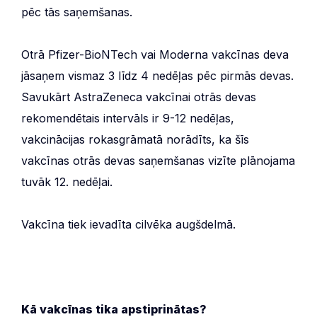
pēc tās saņemšanas.
Otrā Pfizer-BioNTech vai Moderna vakcīnas deva
jāsaņem vismaz 3 līdz 4 nedēļas pēc pirmās devas.
Savukārt AstraZeneca vakcīnai otrās devas
rekomendētais intervāls ir 9-12 nedēļas,
vakcinācijas rokasgrāmatā norādīts, ka šīs
vakcīnas otrās devas saņemšanas vizīte plānojama
tuvāk 12. nedēļai.
Vakcīna tiek ievadīta cilvēka augšdelmā.
Kā vakcīnas tika apstiprinātas?