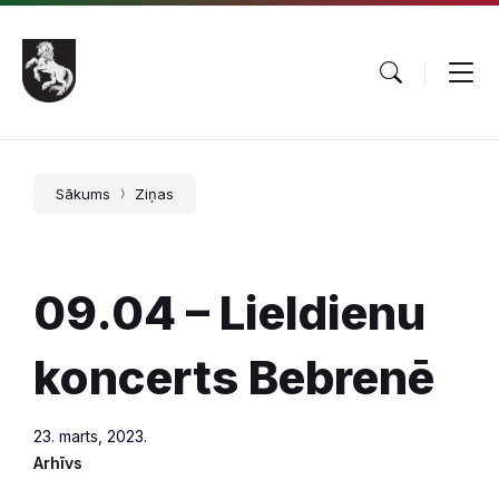
Pāriet
Skip
Skip
uz
to
to
saturu
main
footer
navigation
Sākums
Ziņas
09.04 – Lieldienu
koncerts Bebrenē
23. marts, 2023.
Arhīvs