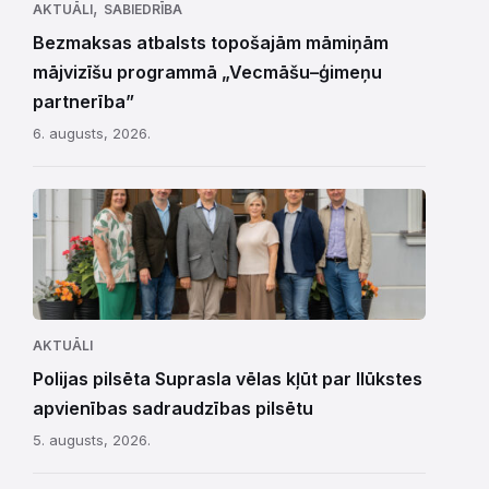
,
AKTUĀLI
SABIEDRĪBA
Bezmaksas atbalsts topošajām māmiņām
mājvizīšu programmā „Vecmāšu–ģimeņu
partnerība”
6. augusts, 2026.
AKTUĀLI
Polijas pilsēta Suprasla vēlas kļūt par Ilūkstes
apvienības sadraudzības pilsētu
5. augusts, 2026.