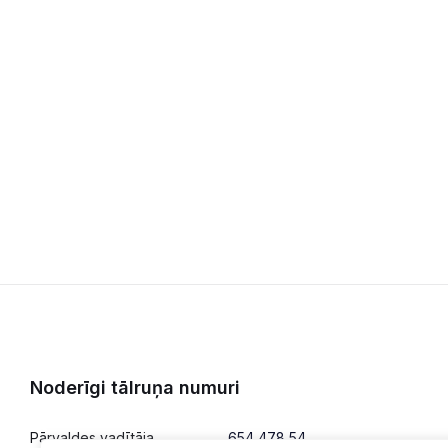
Noderīgi tālruņa numuri
Pārvaldes vadītāja
654 478 54