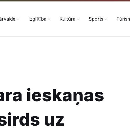
ārvalde
Izglītība
Kultūra
Sports
Tūris
ara ieskaņas
sirds uz