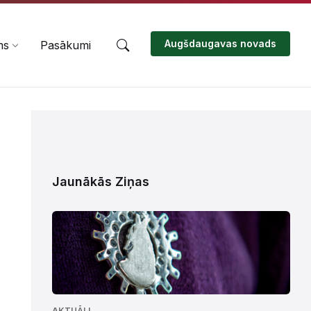
Augšdaugavas novads
ms
Pasākumi
Jaunākās Ziņas
AKTUĀLI