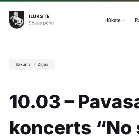
Pāriet
Skip
Skip
+371 654 478 50
pasts@ilukste.lv
uz
to
to
saturu
main
footer
ILŪKSTE
navigation
Ilūkste
P
Sēlijas pērle
Sākums
Ziņas
10.03 – Pavas
koncerts “No 