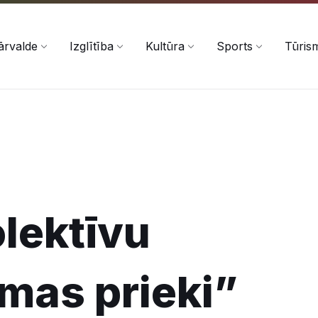
ārvalde
Izglītība
Kultūra
Sports
Tūris
olektīvu
mas prieki”