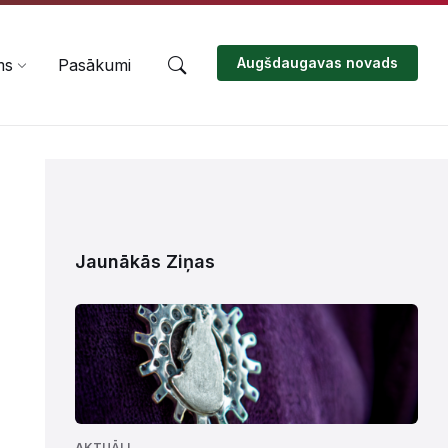
Augšdaugavas novads
ms
Pasākumi
Jaunākās Ziņas
AKTUĀLI