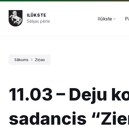
Pāriet
Skip
Skip
+371 654 478 50
pasts@ilukste.lv
uz
to
to
saturu
main
footer
ILŪKSTE
navigation
Ilūkste
P
Sēlijas pērle
Sākums
Ziņas
11.03 – Deju k
sadancis “Zie