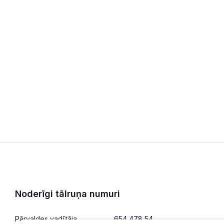
Noderīgi tālruņa numuri
Pārvaldes vadītāja
654 478 54