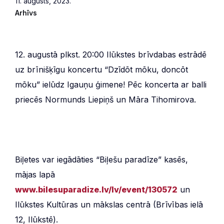
11. augusts, 2023.
Arhīvs
12. augustā plkst. 20:00 Ilūkstes brīvdabas estrādē
uz brīnišķīgu koncertu “Dzīdōt mōku, doncōt
mōku” ielūdz Igauņu ģimene! Pēc koncerta ar balli
priecēs Normunds Liepiņš un Māra Tihomirova.
Biļetes var iegādāties “Biļešu paradīze” kasēs,
mājas lapā
www.bilesuparadize.lv/lv/event/130572
un
Ilūkstes Kultūras un mākslas centrā (Brīvības ielā
12, Ilūkstē).