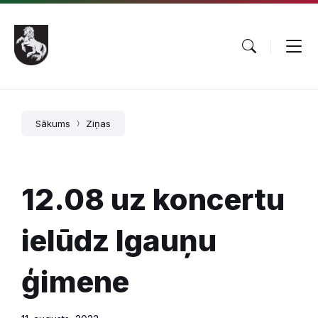
Pāriet
Skip
Skip
uz
to
to
saturu
main
footer
navigation
Sākums
Ziņas
12.08 uz koncertu
ielūdz Igauņu
ģimene