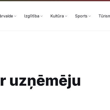
ārvalde
Izglītība
Kultūra
Sports
Tūris
ar uzņēmēju