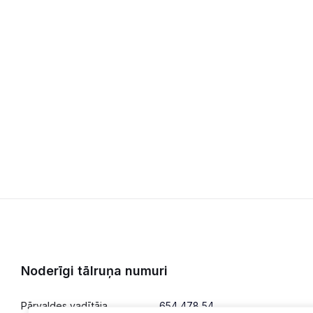
Noderīgi tālruņa numuri
Pārvaldes vadītāja
654 478 54