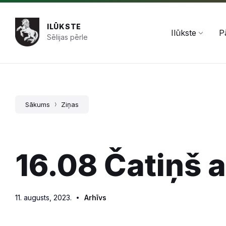
Pāriet
Skip
Skip
+371 654 478 50
pasts@ilukste.lv
uz
to
to
saturu
main
footer
ILŪKSTE
navigation
Ilūkste
P
Sēlijas pērle
Sākums
Ziņas
16.08 Čatiņš 
11. augusts, 2023.
Arhīvs