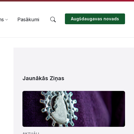
Augšdaugavas novads
ms
Pasākumi
Jaunākās Ziņas
AKTUĀLI