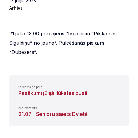
17. jūlijs, 2023.
Arhīvs
21.jūlijā 13.00 pārgājiens “Iepazīsim “Pilskalnes
Siguldiņu” no jauna”. Pulcēšanās pie a/m
“Dubezers”.
Iepriekšējais
Pasākumi jūlijā Ilūkstes pusē
Nākamais
21.07 - Senioru saiets Dvietē