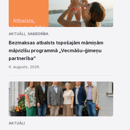
,
AKTUĀLI
SABIEDRĪBA
Bezmaksas atbalsts topošajām māmiņām
mājvizīšu programmā „Vecmāšu–ģimeņu
partnerība”
6. augusts, 2026.
AKTUĀLI