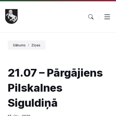
Pāriet
Skip
Skip
uz
to
to
saturu
main
footer
navigation
Sākums
Ziņas
21.07 – Pārgājiens
Pilskalnes
Siguldiņā