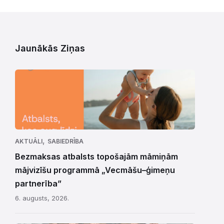
Jaunākās Ziņas
,
AKTUĀLI
SABIEDRĪBA
Bezmaksas atbalsts topošajām māmiņām
mājvizīšu programmā „Vecmāšu–ģimeņu
partnerība”
6. augusts, 2026.