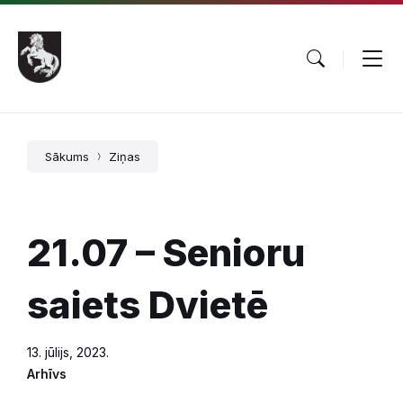
Pāriet
Skip
Skip
uz
to
to
saturu
main
footer
navigation
Sākums
Ziņas
21.07 – Senioru
saiets Dvietē
13. jūlijs, 2023.
Arhīvs