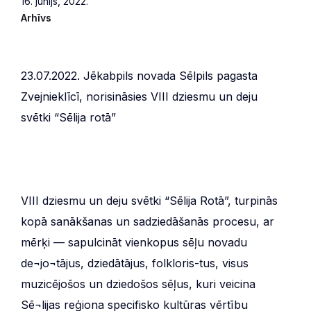
16. jūnijs, 2022.
Arhīvs
23.07.2022. Jēkabpils novada Sēlpils pagasta
Zvejnieklīcī, norisināsies VIII dziesmu un deju
svētki “Sēlija rotā”
VIII dziesmu un deju svētki “Sēlija Rotā”, turpinās
kopā sanākšanas un sadziedāšanās procesu, ar
mērķi — sapulcināt vienkopus sēļu novadu
de¬jo¬tājus, dziedātājus, folkloris-tus, visus
muzicējošos un dziedošos sēļus, kuri veicina
Sē¬lijas reģiona specifisko kultūras vērtību