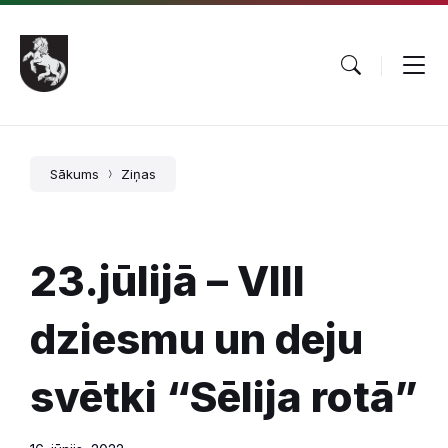
Pāriet
Skip
Skip
uz
to
to
saturu
main
footer
navigation
Sākums
Ziņas
23.jūlijā – VIII
dziesmu un deju
svētki “Sēlija rotā”