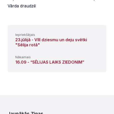
Vārda draudzē
Iepriekšējais
23.jūlijā - VIII dziesmu un deju svētki
"Sēlija rotā"
Nākamais
16.09 - “SĒLIJAS LAIKS ZIEDONIM”
Jaunākās Ziņas