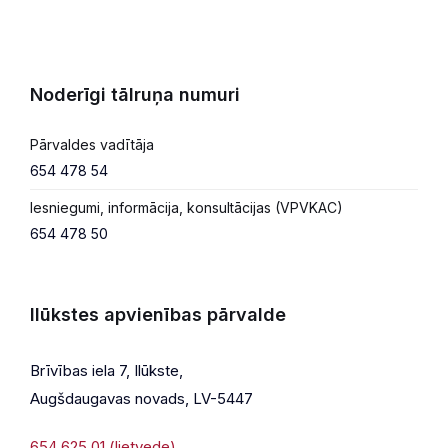
Noderīgi tālruņa numuri
Pārvaldes vadītāja
654 478 54
Iesniegumi, informācija, konsultācijas (VPVKAC)
654 478 50
Ilūkstes apvienības pārvalde
Brīvības iela 7, Ilūkste,
Augšdaugavas novads, LV-5447
654 625 01 (lietvede)