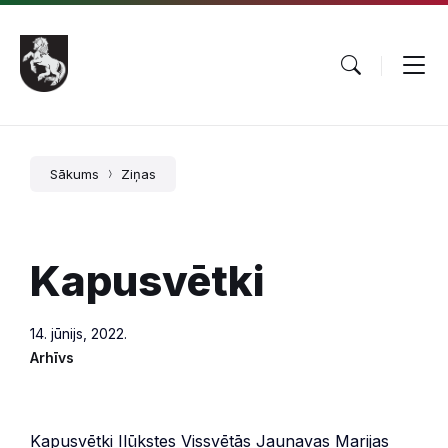
Pāriet
Skip
Skip
uz
to
to
saturu
main
footer
navigation
Sākums
Ziņas
Kapusvētki
14. jūnijs, 2022.
Arhīvs
Kapusvētki Ilūkstes Vissvētās Jaunavas Marijas