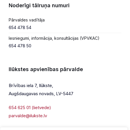
Noderīgi tālruņa numuri
Pārvaldes vadītāja
654 478 54
Iesniegumi, informācija, konsultācijas (VPVKAC)
654 478 50
Ilūkstes apvienības pārvalde
Brīvības iela 7, Ilūkste,
Augšdaugavas novads, LV-5447
654 625 01 (lietvede)
parvalde@ilukste.lv