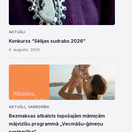
AKTUĀLI
Konkurss “Sēlijas sudrabs 2026”
6. augusts, 2026.
,
AKTUĀLI
SABIEDRĪBA
Bezmaksas atbalsts topošajām māmiņām
mājvizīšu programmā „Vecmāšu–ģimeņu
partnerība”