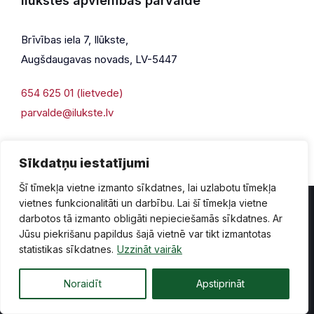
Ilūkstes apvienības pārvalde
Brīvības iela 7, Ilūkste,
Augšdaugavas novads, LV-5447
654 625 01 (lietvede)
parvalde@ilukste.lv
Sīkdatņu iestatījumi
Šī tīmekļa vietne izmanto sīkdatnes, lai uzlabotu tīmekļa
vietnes funkcionalitāti un darbību. Lai šī tīmekļa vietne
darbotos tā izmanto obligāti nepieciešamās sīkdatnes. Ar
Jūsu piekrišanu papildus šajā vietnē var tikt izmantotas
Privātuma politika
Piekļūstamība
Lapas karte
statistikas sīkdatnes.
Uzzināt vairāk
Vecā mājaslapas versija
Noraidīt
Apstiprināt
© 2026 Ilūkste, publicētā satura visas tiesības aizsargātas.