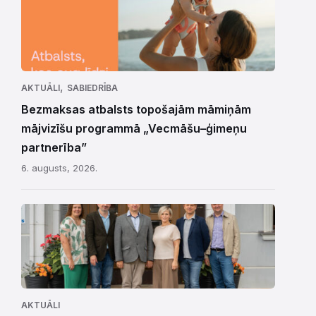
,
AKTUĀLI
SABIEDRĪBA
Bezmaksas atbalsts topošajām māmiņām
mājvizīšu programmā „Vecmāšu–ģimeņu
partnerība”
6. augusts, 2026.
AKTUĀLI