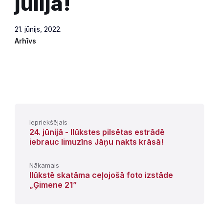
jūlijā!
21. jūnijs, 2022.
Arhīvs
Iepriekšējais
24. jūnijā - Ilūkstes pilsētas estrādē
iebrauc limuzīns Jāņu nakts krāsā!
Nākamais
Ilūkstē skatāma ceļojošā foto izstāde
„Ģimene 21”