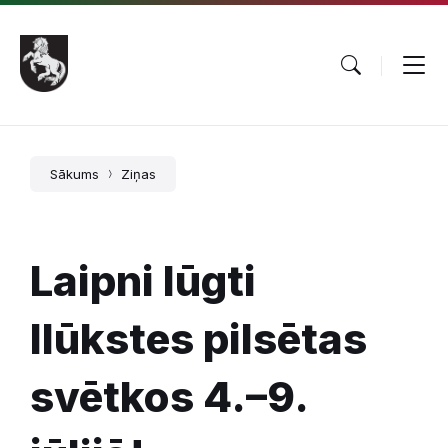
Pāriet
Skip
Skip
uz
to
to
saturu
main
footer
navigation
Sākums
Ziņas
Laipni lūgti
Ilūkstes pilsētas
svētkos 4.–9.