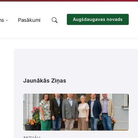
Augšdaugavas novads
ms
Pasākumi
Jaunākās Ziņas
AKTUĀLI