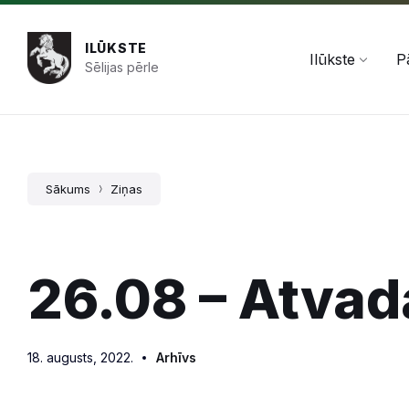
Pāriet
Skip
Skip
+371 654 478 50
pasts@ilukste.lv
uz
to
to
saturu
main
footer
ILŪKSTE
navigation
Ilūkste
P
Sēlijas pērle
Sākums
Ziņas
26.08 – Atvad
18. augusts, 2022.
Arhīvs