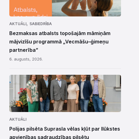
,
AKTUĀLI
SABIEDRĪBA
Bezmaksas atbalsts topošajām māmiņām
mājvizīšu programmā „Vecmāšu–ģimeņu
partnerība”
6. augusts, 2026.
AKTUĀLI
Polijas pilsēta Suprasla vēlas kļūt par Ilūkstes
apvienības sadraudzības pilsētu