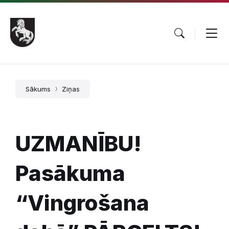
Pāriet
Skip
Skip
uz
to
to
saturu
main
footer
navigation
Sākums
Ziņas
UZMANĪBU!
Pasākuma
“Vingrošana