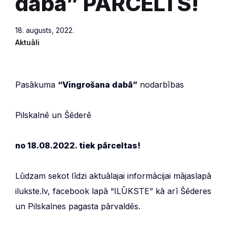
dabā” PĀRCELTS!
18. augusts, 2022.
Aktuāli
Pasākuma
“Vingrošana dabā”
nodarbības
Pilskalnē un Šēderē
no 18.08.2022. tiek pārceltas!
Lūdzam sekot līdzi aktuālajai informācijai mājaslapā
ilukste.lv, facebook lapā “ILŪKSTE” kā arī Šēderes
un Pilskalnes pagasta pārvaldēs.