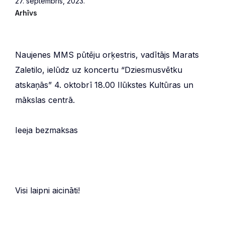
27. septembris, 2023.
Arhīvs
Naujenes MMS pūtēju orķestris, vadītājs Marats
Zaletilo, ielūdz uz koncertu “Dziesmusvētku
atskaņās” 4. oktobrī 18.00 Ilūkstes Kultūras un
mākslas centrā.
Ieeja bezmaksas
Visi laipni aicināti!