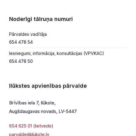
Noderīgi tālruņa numuri
Pārvaldes vadītāja
654 478 54
Iesniegumi, informācija, konsultācijas (VPVKAC)
654 478 50
Ilūkstes apvienības pārvalde
Brīvības iela 7, Ilūkste,
Augšdaugavas novads, LV-5447
654 625 01 (lietvede)
parvalde@ilukste.lv