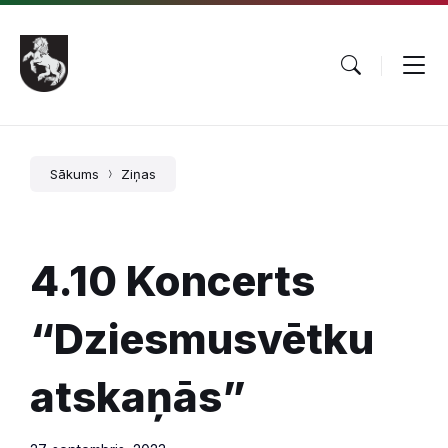
Pāriet
Skip
Skip
uz
to
to
saturu
main
footer
navigation
Sākums
Ziņas
4.10 Koncerts
“Dziesmusvētku
atskaņās”