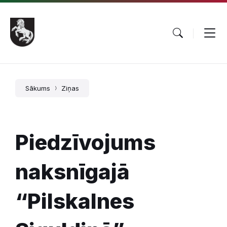
Pāriet
Skip
Skip
uz
to
to
saturu
main
footer
navigation
Sākums
Ziņas
Piedzīvojums
naksnīgajā
“Pilskalnes