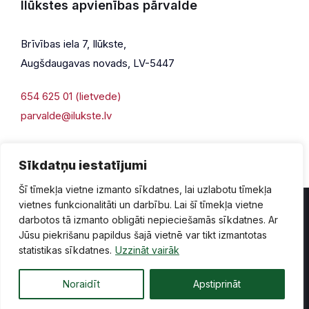
Ilūkstes apvienības pārvalde
Brīvības iela 7, Ilūkste,
Augšdaugavas novads, LV-5447
654 625 01 (lietvede)
parvalde@ilukste.lv
Sīkdatņu iestatījumi
Šī tīmekļa vietne izmanto sīkdatnes, lai uzlabotu tīmekļa
vietnes funkcionalitāti un darbību. Lai šī tīmekļa vietne
darbotos tā izmanto obligāti nepieciešamās sīkdatnes. Ar
Jūsu piekrišanu papildus šajā vietnē var tikt izmantotas
Privātuma politika
Piekļūstamība
Lapas karte
statistikas sīkdatnes.
Uzzināt vairāk
Vecā mājaslapas versija
Noraidīt
Apstiprināt
© 2026 Ilūkste, publicētā satura visas tiesības aizsargātas.