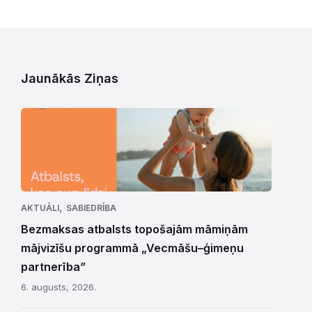
Jaunākās Ziņas
,
AKTUĀLI
SABIEDRĪBA
Bezmaksas atbalsts topošajām māmiņām
mājvizīšu programmā „Vecmāšu–ģimeņu
partnerība”
6. augusts, 2026.