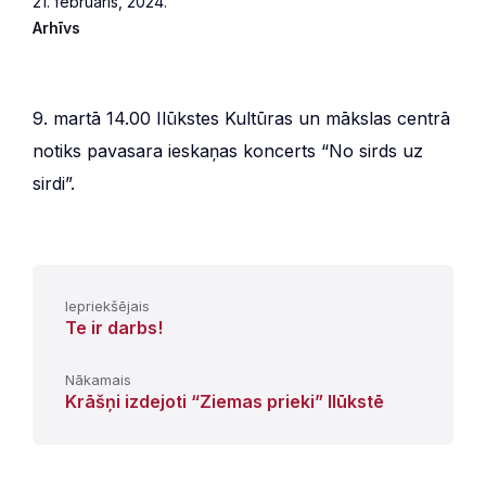
21. februāris, 2024.
Arhīvs
9. martā 14.00 Ilūkstes Kultūras un mākslas centrā
notiks pavasara ieskaņas koncerts “No sirds uz
sirdi”.
Iepriekšējais
Te ir darbs!
Nākamais
Krāšņi izdejoti “Ziemas prieki” Ilūkstē