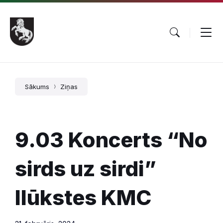
Pāriet
Skip
Skip
uz
to
to
saturu
main
footer
navigation
Sākums
Ziņas
9.03 Koncerts “No
sirds uz sirdi”
Ilūkstes KMC