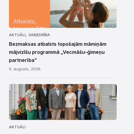
,
AKTUĀLI
SABIEDRĪBA
Bezmaksas atbalsts topošajām māmiņām
mājvizīšu programmā „Vecmāšu–ģimeņu
partnerība”
6. augusts, 2026.
AKTUĀLI