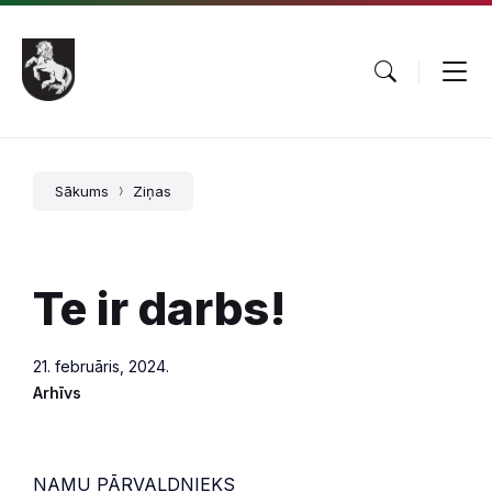
Pāriet
Skip
Skip
uz
to
to
saturu
main
footer
navigation
Sākums
Ziņas
Te ir darbs!
21. februāris, 2024.
Arhīvs
NAMU PĀRVALDNIEKS