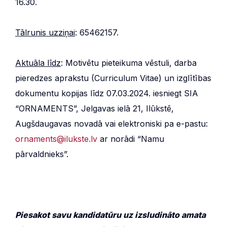
16.30.
Tālrunis uzziņai
: 65462157.
Aktuāla līdz
: Motivētu pieteikuma vēstuli, darba
pieredzes aprakstu (Curriculum Vitae) un izglītības
dokumentu kopijas līdz 07.03.2024. iesniegt SIA
“ORNAMENTS”, Jelgavas ielā 21, Ilūkstē,
Augšdaugavas novadā vai elektroniski pa e-pastu:
ornaments@ilukste.lv
ar norādi “Namu
pārvaldnieks”.
Piesakot savu kandidatūru uz izsludināto amata