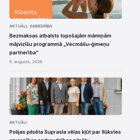
,
AKTUĀLI
SABIEDRĪBA
Bezmaksas atbalsts topošajām māmiņām
mājvizīšu programmā „Vecmāšu–ģimeņu
partnerība”
6. augusts, 2026.
AKTUĀLI
Polijas pilsēta Suprasla vēlas kļūt par Ilūkstes