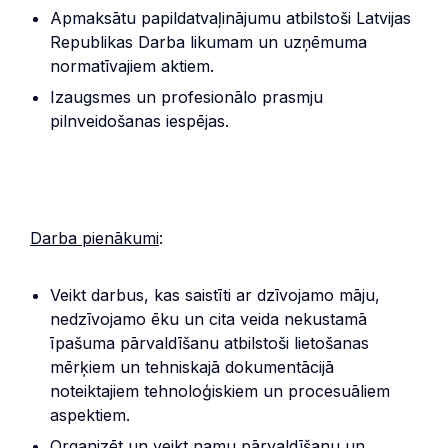
Apmaksātu papildatvaļinājumu atbilstoši Latvijas
Republikas Darba likumam un uzņēmuma
normatīvajiem aktiem.
Izaugsmes un profesionālo prasmju
pilnveidošanas iespējas.
Darba pienākumi
:
Veikt darbus, kas saistīti ar dzīvojamo māju,
nedzīvojamo ēku un cita veida nekustamā
īpašuma pārvaldīšanu atbilstoši lietošanas
mērķiem un tehniskajā dokumentācijā
noteiktajiem tehnoloģiskiem un procesuāliem
aspektiem.
Organizēt un veikt namu pārvaldīšanu un