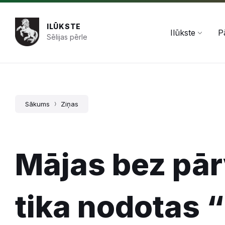
Pāriet
Skip
Skip
+371 654 478 50
pasts@ilukste.lv
uz
to
to
saturu
main
footer
ILŪKSTE
navigation
Ilūkste
P
Sēlijas pērle
Sākums
Ziņas
Mājas bez pār
tika nodotas 