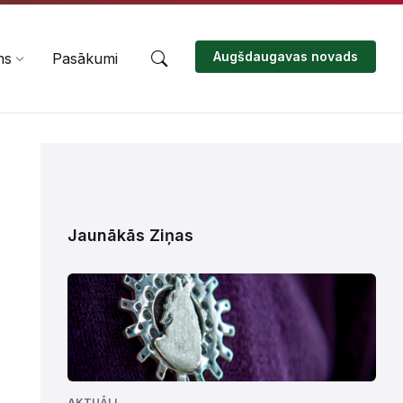
Augšdaugavas novads
ms
Pasākumi
Jaunākās Ziņas
AKTUĀLI