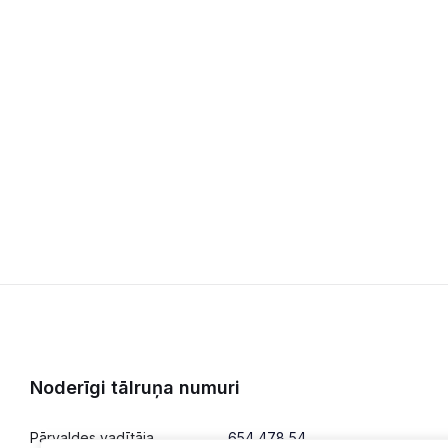
Noderīgi tālruņa numuri
Pārvaldes vadītāja
654 478 54