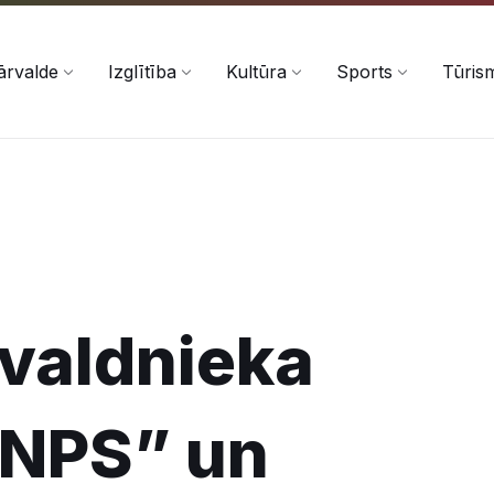
ārvalde
Izglītība
Kultūra
Sports
Tūris
valdnieka
“NPS” un