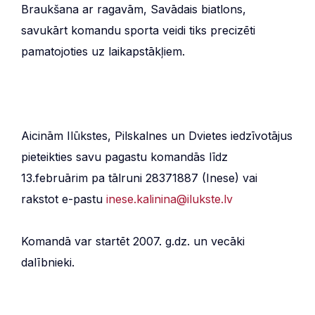
Braukšana ar ragavām, Savādais biatlons,
savukārt komandu sporta veidi tiks precizēti
pamatojoties uz laikapstākļiem.
Aicinām Ilūkstes, Pilskalnes un Dvietes iedzīvotājus
pieteikties savu pagastu komandās līdz
13.februārim pa tālruni 28371887 (Inese) vai
rakstot e-pastu
inese.kalinina@ilukste.lv
Komandā var startēt 2007. g.dz. un vecāki
dalībnieki.