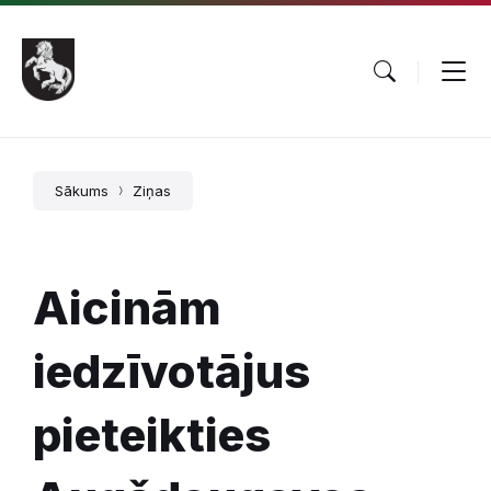
Pāriet
Skip
Skip
uz
to
to
saturu
main
footer
navigation
Sākums
Ziņas
Aicinām
iedzīvotājus
pieteikties