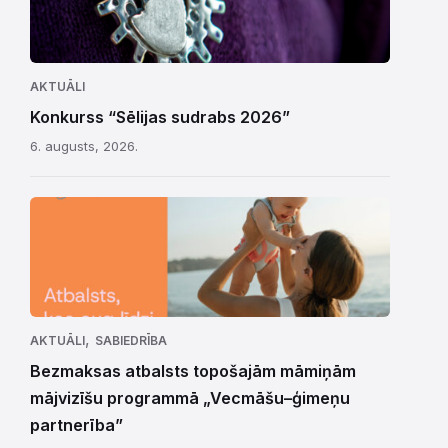
AKTUĀLI
Konkurss “Sēlijas sudrabs 2026”
6. augusts, 2026.
,
AKTUĀLI
SABIEDRĪBA
Bezmaksas atbalsts topošajām māmiņām
mājvizīšu programmā „Vecmāšu–ģimeņu
partnerība”