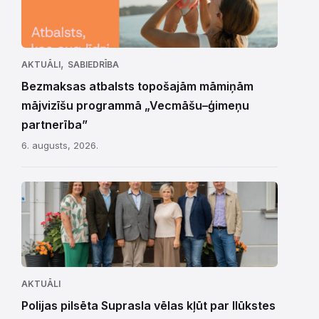
,
AKTUĀLI
SABIEDRĪBA
Bezmaksas atbalsts topošajām māmiņām
mājvizīšu programmā „Vecmāšu–ģimeņu
partnerība”
6. augusts, 2026.
AKTUĀLI
Polijas pilsēta Suprasla vēlas kļūt par Ilūkstes