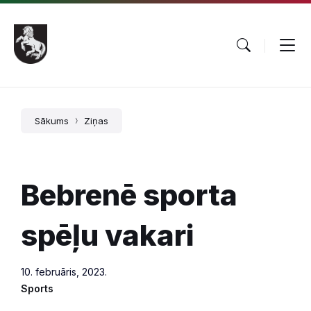
Pāriet
Skip
Skip
uz
to
to
saturu
main
footer
navigation
Sākums
Ziņas
Bebrenē sporta
spēļu vakari
10. februāris, 2023.
Sports