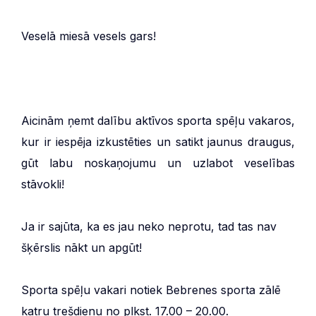
Veselā miesā vesels gars!
Aicinām ņemt dalību aktīvos sporta spēļu vakaros,
kur ir iespēja izkustēties un satikt jaunus draugus,
gūt labu noskaņojumu un uzlabot veselības
stāvokli!
Ja ir sajūta, ka es jau neko neprotu, tad tas nav
šķērslis nākt un apgūt!
Sporta spēļu vakari notiek Bebrenes sporta zālē
katru trešdienu no plkst. 17.00 – 20.00.