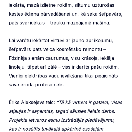
iekārta, mazā izlietne rokām, siltumu uzturošas
kastes ēdiena pārvadāšanai un, kā saka šefpavārs,
pats svarīgākais – trauku mazgājamā mašīna.
Lai varētu iekārtot virtuvi ar jauno aprīkojumu,
šefpavārs pats veica kosmētisko remontu –
līdzināja sienām caurumus, visu krāsoja, ieklāja
linoleju, tāpat arī zālē – viss ir darīts pašu rokām.
Vienīgi elektrības vadu ievilkšanai tikai pieaicināts
sava aroda profesionālis.
Ēriks Aleksejevs teic:
“Tā kā virtuve ir gatava, visas
atļaujas ir saņemtas, tagad sāksies lielais darbs.
Projekta ietvaros esmu izstrādājis piedāvājumu,
kas ir nosūtīts tuvākajā apkārtnē esošajām