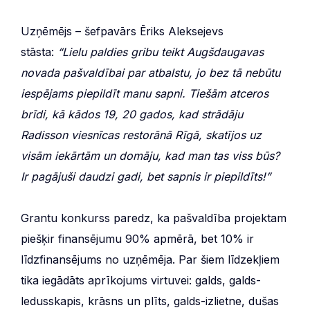
Uzņēmējs – šefpavārs Ēriks Aleksejevs
stāsta:
“Lielu paldies gribu teikt Augšdaugavas
novada pašvaldībai par atbalstu, jo bez tā nebūtu
iespējams piepildīt manu sapni. Tiešām atceros
brīdi, kā kādos 19, 20 gados, kad strādāju
Radisson viesnīcas restorānā Rīgā, skatījos uz
visām iekārtām un domāju, kad man tas viss būs?
Ir pagājuši daudzi gadi, bet sapnis ir piepildīts!”
Grantu konkurss paredz, ka pašvaldība projektam
piešķir finansējumu 90% apmērā, bet 10% ir
līdzfinansējums no uzņēmēja. Par šiem līdzekļiem
tika iegādāts aprīkojums virtuvei: galds, galds-
ledusskapis, krāsns un plīts, galds-izlietne, dušas