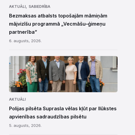
,
AKTUĀLI
SABIEDRĪBA
Bezmaksas atbalsts topošajām māmiņām
mājvizīšu programmā „Vecmāšu–ģimeņu
partnerība”
6. augusts, 2026.
AKTUĀLI
Polijas pilsēta Suprasla vēlas kļūt par Ilūkstes
apvienības sadraudzības pilsētu
5. augusts, 2026.