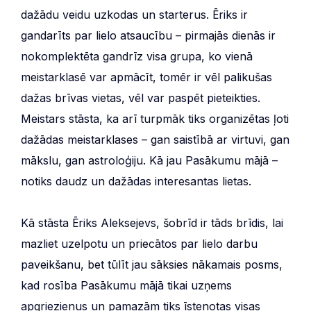
dažādu veidu uzkodas un starterus. Ēriks ir
gandarīts par lielo atsaucību – pirmajās dienās ir
nokomplektēta gandrīz visa grupa, ko vienā
meistarklasē var apmācīt, tomēr ir vēl palikušas
dažas brīvas vietas, vēl var paspēt pieteikties.
Meistars stāsta, ka arī turpmāk tiks organizētas ļoti
dažādas meistarklases – gan saistībā ar virtuvi, gan
mākslu, gan astroloģiju. Kā jau Pasākumu mājā –
notiks daudz un dažādas interesantas lietas.
Kā stāsta Ēriks Aleksejevs, šobrīd ir tāds brīdis, lai
mazliet uzelpotu un priecātos par lielo darbu
paveikšanu, bet tūlīt jau sāksies nākamais posms,
kad rosība Pasākumu mājā tikai uzņems
apgriezienus un pamazām tiks īstenotas visas