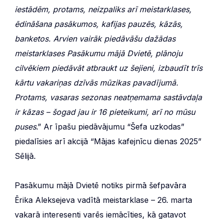
iestādēm, protams, neizpaliks arī meistarklases,
ēdināšana pasākumos, kafijas pauzēs, kāzās,
banketos. Arvien vairāk piedāvāšu dažādas
meistarklases Pasākumu mājā Dvietē, plānoju
cilvēkiem piedāvāt atbraukt uz šejieni, izbaudīt trīs
kārtu vakariņas dzīvās mūzikas pavadījumā.
Protams, vasaras sezonas neatņemama sastāvdaļa
ir kāzas – šogad jau ir 16 pieteikumi, arī no mūsu
puses
.” Ar īpašu piedāvājumu “Šefa uzkodas”
piedalīsies arī akcijā “Mājas kafejnīcu dienas 2025”
Sēlijā.
Pasākumu mājā Dvietē notiks pirmā šefpavāra
Ērika Aleksejeva vadītā meistarklase – 26. marta
vakarā interesenti varēs iemācīties, kā gatavot