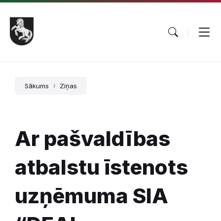
Pāriet
Skip
Skip
uz
to
to
saturu
main
footer
navigation
Sākums
Ziņas
Ar pašvaldības
atbalstu īstenots
uzņēmuma SIA