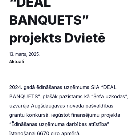
“DEAL
BANQUETS”
projekts Dvietē
13. marts, 2025.
Aktuāli
2024. gadā ēdināšanas uzņēmums SIA “DEAL
BANQUETS”, plašāk pazīstams kā “Šefa uzkodas”,
uzvarēja Augšdaugavas novada pašvaldības
grantu konkursā, iegūstot finansējumu projekta
“Ēdināšanas uzņēmuma darbības attīstība”
īstenošanai 6670 eiro apmērā.