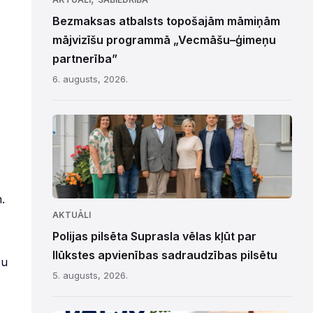
Bezmaksas atbalsts topošajām māmiņām
mājvizīšu programmā „Vecmāšu–ģimeņu
partnerība”
6. augusts, 2026.
.
AKTUĀLI
Polijas pilsēta Suprasla vēlas kļūt par
Ilūkstes apvienības sadraudzības pilsētu
ģu
5. augusts, 2026.