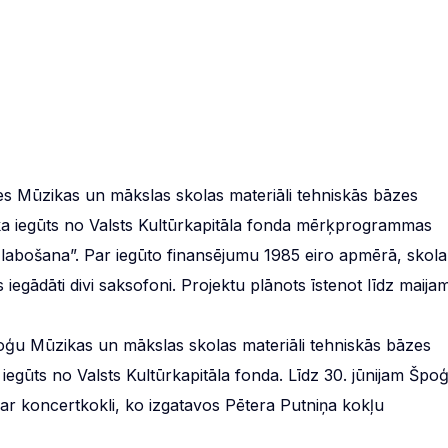
es Mūzikas un mākslas skolas materiāli tehniskās bāzes
a iegūts no Valsts Kultūrkapitāla fonda mērķprogrammas
uzlabošana”. Par iegūto finansējumu 1985 eiro apmērā, skola
iegādāti divi saksofoni. Projektu plānots īstenot līdz maijam
ģu Mūzikas un mākslas skolas materiāli tehniskās bāzes
iegūts no Valsts Kultūrkapitāla fonda. Līdz 30. jūnijam Špo
r koncertkokli, ko izgatavos Pētera Putniņa kokļu