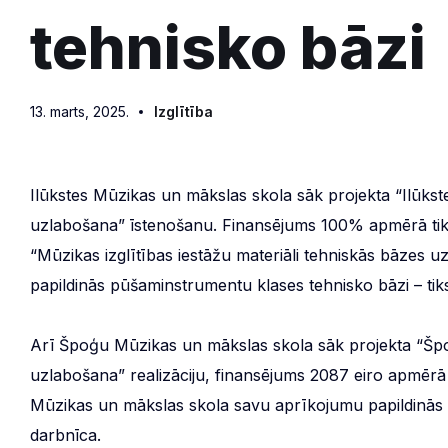
tehnisko bāzi
13. marts, 2025.
Izglītība
Ilūkstes Mūzikas un mākslas skola sāk projekta “Ilūkst
uzlabošana” īstenošanu. Finansējums 100% apmērā tik
“Mūzikas izglītības iestāžu materiāli tehniskās bāzes 
papildinās pūšaminstrumentu klases tehnisko bāzi – tiks 
Arī Špoģu Mūzikas un mākslas skola sāk projekta “Špo
uzlabošana” realizāciju, finansējums 2087 eiro apmērā 
Mūzikas un mākslas skola savu aprīkojumu papildinās a
darbnīca.