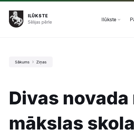
Pāriet
Skip
Skip
+371 654 478 50
pasts@ilukste.lv
uz
to
to
saturu
main
footer
ILŪKSTE
navigation
Ilūkste
P
Sēlijas pērle
Sākums
Ziņas
Divas novada
mākslas skola