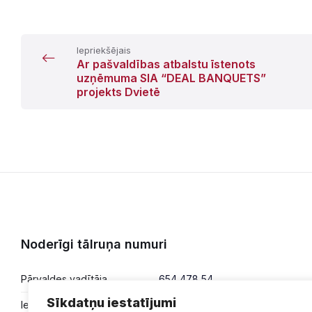
Iepriekšējais
Ar pašvaldības atbalstu īstenots
uzņēmuma SIA “DEAL BANQUETS”
projekts Dvietē
Noderīgi tālruņa numuri
Pārvaldes vadītāja
654 478 54
Sīkdatņu iestatījumi
Iesniegumi,
654 478 50