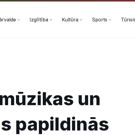
ārvalde
Izglītība
Kultūra
Sports
Tūris
 mūzikas un
s papildinās