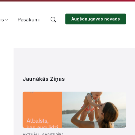
Augšdaugavas novads
ms
Pasākumi
Jaunākās Ziņas
,
AKTUĀLI
SABIEDRĪBA