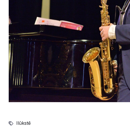
Ilūkstē