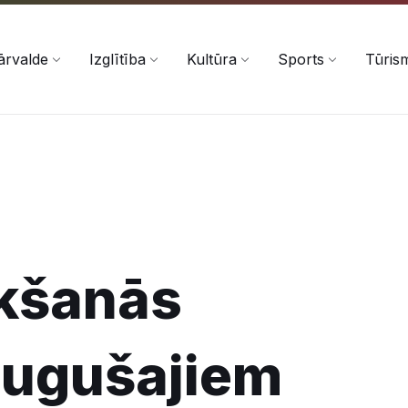
ārvalde
Izglītība
Kultūra
Sports
Tūris
ikšanās
ugušajiem