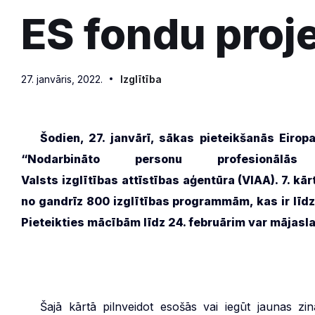
ES fondu proj
27. janvāris, 2022.
Izglītība
***
Šodien, 27. janvārī, sākas pieteikšanās Eirop
“Nodarbināto personu profesionālā
Valsts izglītības attīstības aģentūra (VIAA)
. 7. k
no gandrīz 800 izglītības programmām, kas ir līdz
Pieteikties mācībām līdz 24. februārim var mājasl
***
Šajā kārtā pilnveidot esošās vai iegūt jaunas zinā