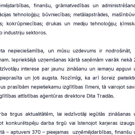
mējdarbības, finanšu, grāmatvedības un administrēšana
cijas tehnoloģiju; būvniecības; metālapstrādes, mašīnbūv
as; kokrūpniecības; drukas un mediju tehnoloģiju; ķīmisk
 industriju sektoros.
ēta nepieciešamība, un mūsu uzdevums ir nodrošināt, l
ienam. Iepriekšējā uzņemšanas kārtā saņēmām vairāk nekā 
edzīvotāju interese par jaunu zināšanu un iemaņu apguvi 
ieprasīta un ļoti augsta. Nozīmīgi, ka arī šoreiz pieteikti
us prasībām nepietiekamu izglītības līmeni, tā vairojot sav
lītības attīstības aģentūras direktore Dita Traidās.
a tirgus aktualitātēm, lai iedzīvotāji iegūtās zināšanas 
ot konkurētspēju darba tirgū vai īstenojot karjeras izaugs
ārtā – aptuveni 370 – pieejamas uzņēmējdarbības, finanšu 