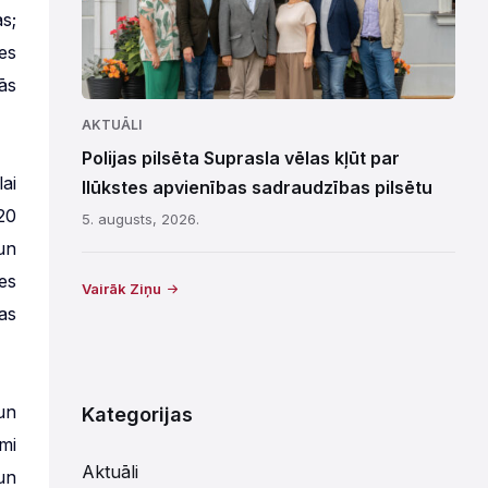
s;
es
ās
AKTUĀLI
Polijas pilsēta Suprasla vēlas kļūt par
ai
Ilūkstes apvienības sadraudzības pilsētu
20
5. augusts, 2026.
un
es
Vairāk Ziņu
as
un
Kategorijas
mi
Aktuāli
un