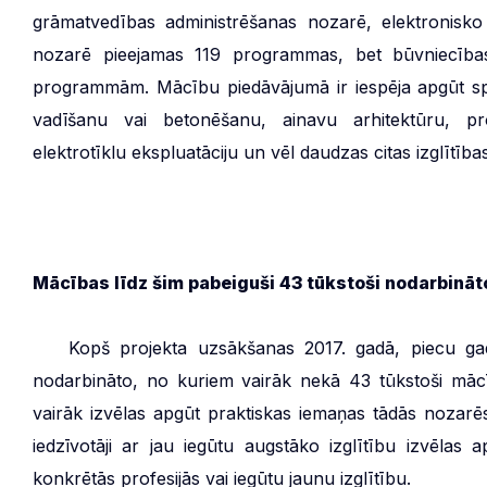
grāmatvedības administrēšanas nozarē, elektronisko
nozarē pieejamas 119 programmas, bet būvniecības 
programmām. Mācību piedāvājumā ir iespēja apgūt spe
vadīšanu vai betonēšanu, ainavu arhitektūru, pr
elektrotīklu ekspluatāciju un vēl daudzas citas izglītī
Mācības līdz šim pabeiguši 43 tūkstoši nodarbināt
***
Kopš projekta uzsākšanas 2017. gadā, piecu g
nodarbināto, no kuriem vairāk nekā 43 tūkstoši mācīb
vairāk izvēlas apgūt praktiskas iemaņas tādās nozarē
iedzīvotāji ar jau iegūtu augstāko izglītību izvēlas a
konkrētās profesijās vai iegūtu jaunu izglītību.