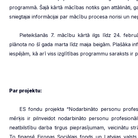
programmā. Šajā kārtā mācības notiks gan attālināti, gan
sniegtajai informācijai par mācību procesa norisi un n
***
Pieteikšanās 7. mācību kārtā ilgs līdz 24. fe
plānota no šī gada marta līdz maija beigām. Plašāka 
iespējām, kā arī viss izglītības programmu saraksts ir 
Par projektu:
***
ES fondu projekta “Nodarbināto personu profes
mērķis ir pilnveidot nodarbināto personu profesionāl
neatbilstību darba tirgus pieprasījumam, veicinātu s
To finansē Eiropas Sociālais fonds un Latvijas valsts