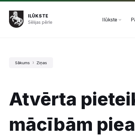
Pāriet
Skip
Skip
+371 654 478 50
pasts@ilukste.lv
uz
to
to
saturu
main
footer
ILŪKSTE
navigation
Ilūkste
P
Sēlijas pērle
Sākums
Ziņas
Atvērta piete
mācībām piea