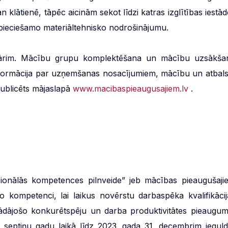
 klātienē, tāpēc aicinām sekot līdzi katras izglītības iestād
epieciešamo materiāltehnisko nodrošinājumu.
bruārim. Mācību grupu komplektēšana un mācību uzsākša
informācija par uzņemšanas nosacījumiem, mācību un atbals
publicēts mājaslapā
www.macibaspieaugusajiem.lv
.
ionālās kompetences pilnveide” jeb mācības pieaugušaji
o kompetenci, lai laikus novērstu darbaspēka kvalifikācij
trādājošo konkurētspēju un darba produktivitātes pieaugum
, septiņu gadu laikā līdz 2023. gada 31. decembrim ieguld