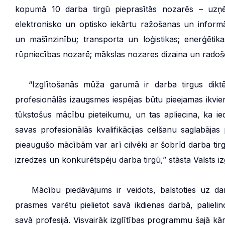
kopumā 10 darba tirgū pieprasītās nozarēs – uzņē
elektronisko un optisko iekārtu ražošanas un informā
un mašīnzinību; transporta un loģistikas; enerģētik
rūpniecības nozarē; mākslas nozares dizaina un radošo
***
“Izglītošanās mūža garumā ir darba tirgus dikt
profesionālās izaugsmes iespējas būtu pieejamas ikv
tūkstošus mācību pieteikumu, un tas apliecina, ka i
savas profesionālās kvalifikācijas celšanu saglabājas p
pieaugušo mācībām var arī cilvēki ar šobrīd darba tirg
izredzes un konkurētspēju darba tirgū,” stāsta Valsts izg
***
Mācību piedāvājums ir veidots, balstoties uz darb
prasmes varētu pielietot savā ikdienas darbā, palielin
savā profesijā. Visvairāk izglītības programmu šajā k