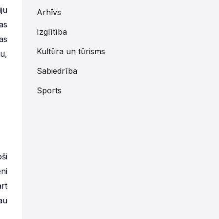
ju
Arhīvs
as
Izglītība
as
Kultūra un tūrisms
u,
Sabiedrība
Sports
ši
ni
rt
au