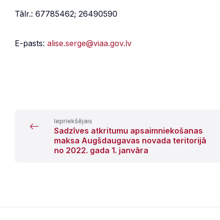
Tālr.: 67785462; 26490590
E-pasts:
alise.serge@viaa.gov.lv
Iepriekšējais
Sadzīves atkritumu apsaimniekošanas
maksa Augšdaugavas novada teritorijā
no 2022. gada 1. janvāra