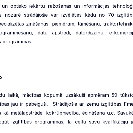
 un optisko iekārtu ražošanas un informācijas tehnoloģi
nozarē strādājošie var izvēlēties kādu no 70 izglītīb
cializētas zināšanas, piemēram, tāmēšanu, traktortehnik
ogrammēšanu, datu apstrādi, datordizainu, e-komercij
bas programmas.
o
adu laikā, mācības kopumā uzsākuši apmēram 59 tūksto
as jau ir pabeiguši. Strādājošie ar zemu izglītības līme
s kā metālapstrāde, kokrūpniecība, ēdināšana u.c. Savukā
pgūt izglītības programmas, lai celtu savu kvalifikāciju j