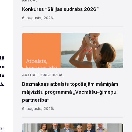
AKTUĀLI
Konkurss “Sēlijas sudrabs 2026”
6. augusts, 2026.
tā
no
,
du
AKTUĀLI
SABIEDRĪBA
Bezmaksas atbalsts topošajām māmiņām
ā.
mājvizīšu programmā „Vecmāšu–ģimeņu
partnerība”
6. augusts, 2026.
ar