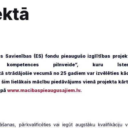
ektā
as Savienības (ES) fondu pieaugušo izglītības projek
s kompetences pilnveide”, kuru īste
ārtā strādājošie vecumā no 25 gadiem var izvēlēties kā
 šim lielākais mācību piedāvājums vienā projekta kārt
apā
www.macibaspieaugusajiem.lv
.
šanas, pārkvalificēties vai iegūt augstāku kvalifikāciju v