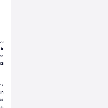
su
ir
as
gi
dz
un
as
as