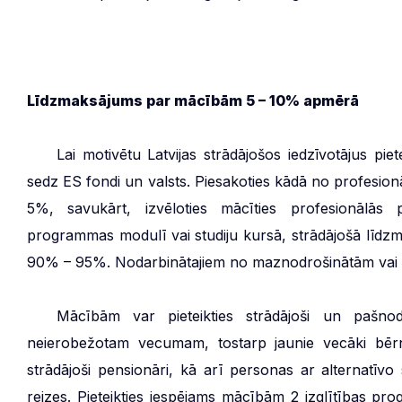
Līdzmaksājums par mācībām 5 – 10% apmērā
***
Lai motivētu Latvijas strādājošos iedzīvotājus pi
sedz ES fondi un valsts. Piesakoties kādā no profesion
5%, savukārt, izvēloties mācīties profesionālās p
programmas modulī vai studiju kursā, strādājošā līdzma
90% – 95%. Nodarbinātajiem no maznodrošinātām vai 
***
Mācībām var pieteikties strādājoši un pašnod
neierobežotam vecumam, tostarp jaunie vecāki bērn
strādājoši pensionāri, kā arī personas ar alternatīvo 
reizes. Pieteikties iespējams mācībām 2 izglītības prog