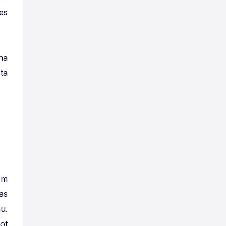
es
na
ta
em
as
u.
ot