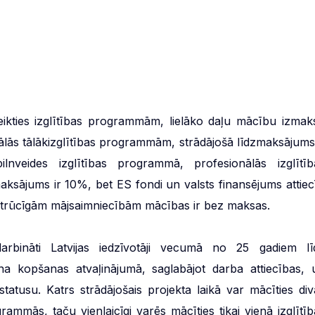
eteikties izglītības programmām, lielāko daļu mācību izmak
ālās tālākizglītības programmām, strādājošā līdzmaksājums 
ilnveides izglītības programmā, profesionālās izglītīb
ksājums ir 10%, bet ES fondi un valsts finansējums attiecī
trūcīgām mājsaimniecībām mācības ir bez maksas.
arbināti Latvijas iedzīvotāji vecumā no 25 gadiem lī
a kopšanas atvaļinājumā, saglabājot darba attiecības, 
statusu. Katrs strādājošais projekta laikā var mācīties div
rammās, taču vienlaicīgi varēs mācīties tikai vienā izglītīb