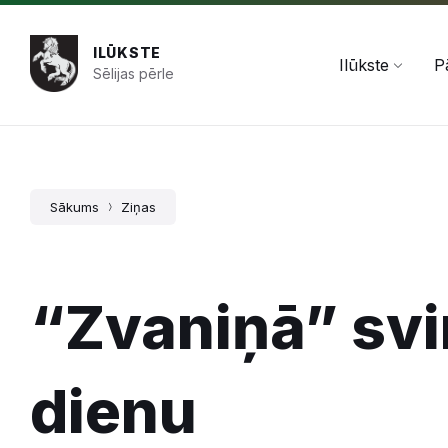
Pāriet
Skip
Skip
+371 654 478 50
pasts@ilukste.lv
uz
to
to
saturu
main
footer
ILŪKSTE
navigation
Ilūkste
P
Sēlijas pērle
Sākums
Ziņas
“Zvaniņā” svi
dienu