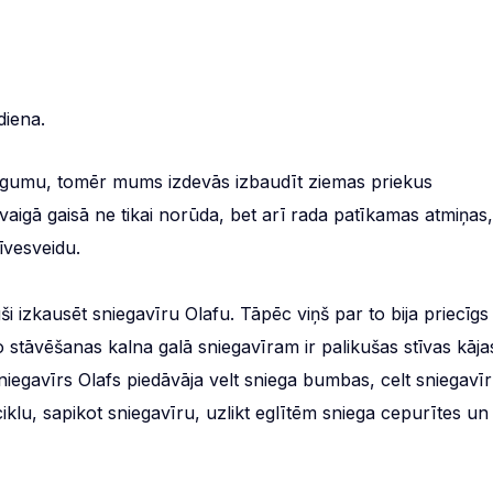
diena.
igumu, tomēr mums izdevās izbaudīt ziemas priekus
 svaigā gaisā ne tikai norūda, bet arī rada patīkamas atmiņas,
īvesveidu.
ši izkausēt sniegavīru Olafu. Tāpēc viņš par to bija priecīgs
No stāvēšanas kalna galā sniegavīram ir palikušas stīvas kāja
niegavīrs Olafs piedāvāja velt sniega bumbas, celt sniegavīr
iklu, sapikot sniegavīru, uzlikt eglītēm sniega cepurītes un