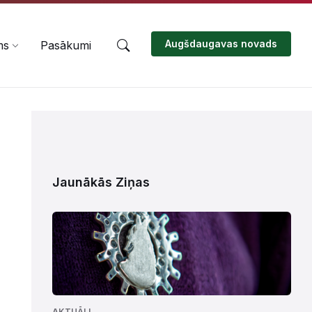
Augšdaugavas novads
ms
Pasākumi
Jaunākās Ziņas
AKTUĀLI