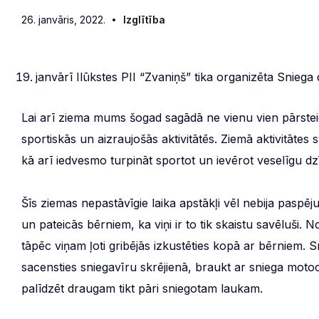
26. janvāris, 2022.
Izglītība
janvārī Ilūkstes PII “Zvaniņš” tika organizēta Sniega 
Lai arī ziema mums šogad sagādā ne vienu vien pārste
sportiskās un aizraujošās aktivitātēs. Ziemā aktivitātes
kā arī iedvesmo turpināt sportot un ievērot veselīgu dz
Šīs ziemas nepastāvīgie laika apstākļi vēl nebija paspēju
un pateicās bērniem, ka viņi ir to tik skaistu savēluši. 
tāpēc viņam ļoti gribējās izkustēties kopā ar bērniem. S
sacensties sniegavīru skrējienā, braukt ar sniega motoc
palīdzēt draugam tikt pāri sniegotam laukam.