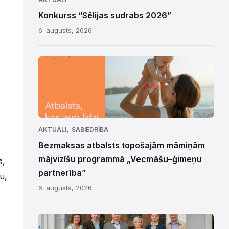
Konkurss “Sēlijas sudrabs 2026”
6. augusts, 2026.
,
AKTUĀLI
SABIEDRĪBA
Bezmaksas atbalsts topošajām māmiņām
mājvizīšu programmā „Vecmāšu–ģimeņu
s,
partnerība”
u,
6. augusts, 2026.