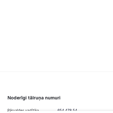
Noderīgi tālruņa numuri
Pārvaldes vadītāja
654 478 54