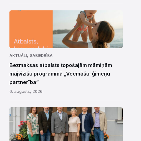
,
AKTUĀLI
SABIEDRĪBA
Bezmaksas atbalsts topošajām māmiņām
mājvizīšu programmā „Vecmāšu–ģimeņu
partnerība”
6. augusts, 2026.