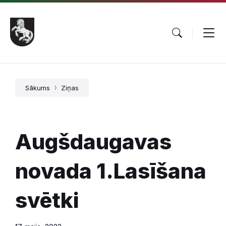
Pāriet
Skip
Skip
uz
to
to
saturu
main
footer
navigation
Sākums
Ziņas
Augšdaugavas
novada 1.Lasīšana
svētki