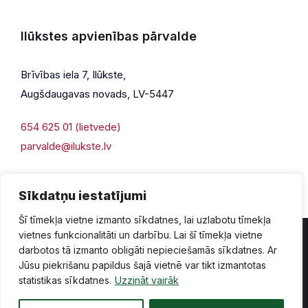
Ilūkstes apvienības pārvalde
Brīvības iela 7, Ilūkste,
Augšdaugavas novads, LV-5447
654 625 01 (lietvede)
parvalde@ilukste.lv
Sīkdatņu iestatījumi
Šī tīmekļa vietne izmanto sīkdatnes, lai uzlabotu tīmekļa
vietnes funkcionalitāti un darbību. Lai šī tīmekļa vietne
darbotos tā izmanto obligāti nepieciešamās sīkdatnes. Ar
Jūsu piekrišanu papildus šajā vietnē var tikt izmantotas
Privātuma politika
Piekļūstamība
Lapas karte
statistikas sīkdatnes.
Uzzināt vairāk
Vecā mājaslapas versija