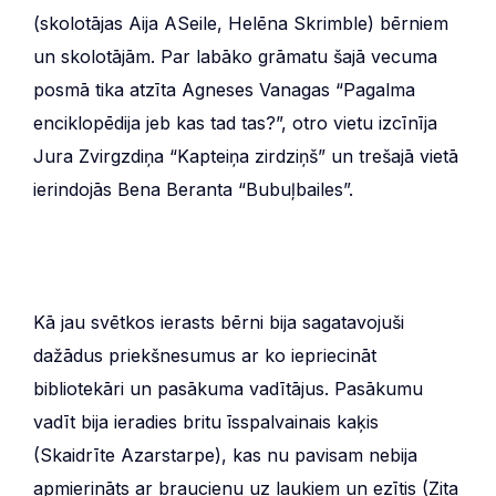
(skolotājas Aija ASeile, Helēna Skrimble) bērniem
un skolotājām. Par labāko grāmatu šajā vecuma
posmā tika atzīta Agneses Vanagas “Pagalma
enciklopēdija jeb kas tad tas?”, otro vietu izcīnīja
Jura Zvirgzdiņa “Kapteiņa zirdziņš” un trešajā vietā
ierindojās Bena Beranta “Bubuļbailes”.
Kā jau svētkos ierasts bērni bija sagatavojuši
dažādus priekšnesumus ar ko iepriecināt
bibliotekāri un pasākuma vadītājus. Pasākumu
vadīt bija ieradies britu īsspalvainais kaķis
(Skaidrīte Azarstarpe), kas nu pavisam nebija
apmierināts ar braucienu uz laukiem un ezītis (Zita