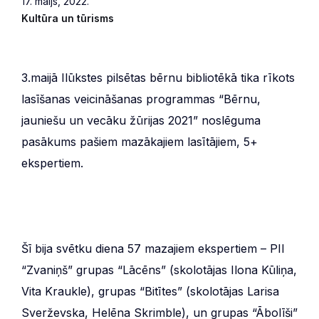
17. maijs, 2022.
Kultūra un tūrisms
3.maijā Ilūkstes pilsētas bērnu bibliotēkā tika rīkots
lasīšanas veicināšanas programmas “Bērnu,
jauniešu un vecāku žūrijas 2021” noslēguma
pasākums pašiem mazākajiem lasītājiem, 5+
ekspertiem.
Šī bija svētku diena 57 mazajiem ekspertiem – PII
“Zvaniņš” grupas “Lācēns” (skolotājas Ilona Kūliņa,
Vita Kraukle), grupas “Bitītes” (skolotājas Larisa
Sverževska, Helēna Skrimble), un grupas “Ābolīši”