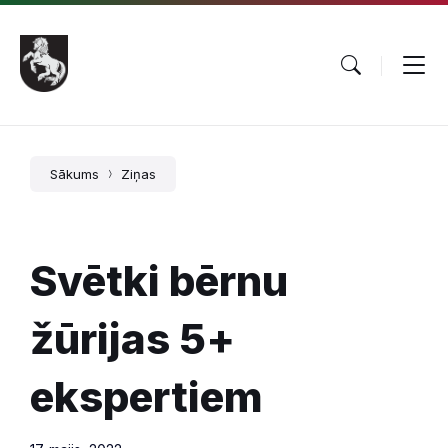
Pāriet
Skip
Skip
uz
to
to
saturu
main
footer
navigation
Sākums
Ziņas
Svētki bērnu
žūrijas 5+
ekspertiem