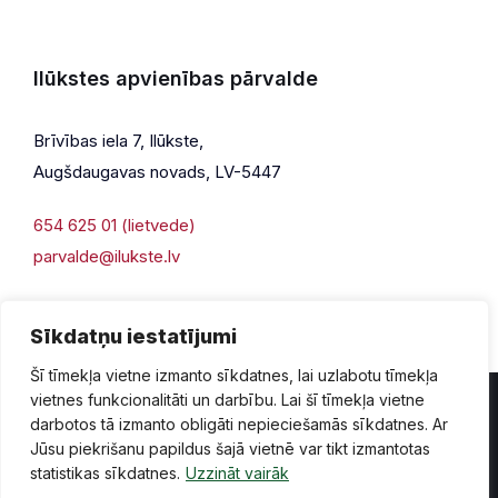
Ilūkstes apvienības pārvalde
Brīvības iela 7, Ilūkste,
Augšdaugavas novads, LV-5447
654 625 01 (lietvede)
parvalde@ilukste.lv
Sīkdatņu iestatījumi
Šī tīmekļa vietne izmanto sīkdatnes, lai uzlabotu tīmekļa
vietnes funkcionalitāti un darbību. Lai šī tīmekļa vietne
darbotos tā izmanto obligāti nepieciešamās sīkdatnes. Ar
Jūsu piekrišanu papildus šajā vietnē var tikt izmantotas
Privātuma politika
Piekļūstamība
Lapas karte
statistikas sīkdatnes.
Uzzināt vairāk
Vecā mājaslapas versija