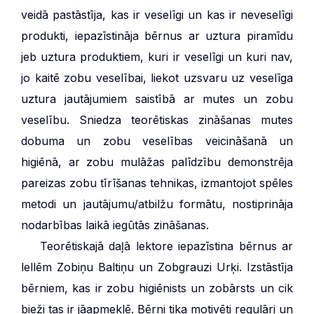
veidā pastāstīja, kas ir veselīgi un kas ir neveselīgi
produkti, iepazīstināja bērnus ar uztura piramīdu
jeb uztura produktiem, kuri ir veselīgi un kuri nav,
jo kaitē zobu veselībai, liekot uzsvaru uz veselīga
uztura jautājumiem saistībā ar mutes un zobu
veselību. Sniedza teorētiskas zināšanas mutes
dobuma un zobu veselības veicināšanā un
higiēnā, ar zobu mulāžas palīdzību demonstrēja
pareizas zobu tīrīšanas tehnikas, izmantojot spēles
metodi un jautājumu/atbilžu formātu, nostiprināja
nodarbības laikā iegūtās zināšanas.
***
Teorētiskajā daļā lektore iepazīstina bērnus ar
lellēm Zobiņu Baltiņu un Zobgrauzi Urķi. Izstāstīja
bērniem, kas ir zobu higiēnists un zobārsts un cik
bieži tas ir jāapmeklē. Bērni tika motivēti regulāri un