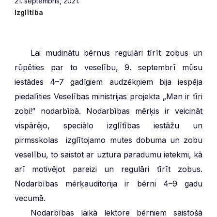
21. septembris, 2021.
Izglītība
***
Lai mudinātu bērnus regulāri tīrīt zobus un
rūpēties par to veselību, 9. septembrī mūsu
iestādes 4–7 gadīgiem audzēkņiem bija iespēja
piedalīties Veselības ministrijas projekta „Man ir tīri
zobi!” nodarbībā. Nodarbības mērķis ir veicināt
vispārējo, speciālo izglītības iestāžu un
pirmsskolas izglītojamo mutes dobuma un zobu
veselību, to saistot ar uztura paradumu ietekmi, kā
arī motivējot pareizi un regulāri tīrīt zobus.
Nodarbības mērķauditorija ir bērni 4–9 gadu
vecumā.
***
Nodarbības laikā lektore bērniem saistošā