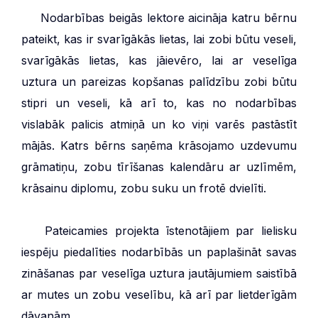
***
Nodarbības beigās lektore aicināja katru bērnu
pateikt, kas ir svarīgākās lietas, lai zobi būtu veseli,
svarīgākās lietas, kas jāievēro, lai ar veselīga
uztura un pareizas kopšanas palīdzību zobi būtu
stipri un veseli, kā arī to, kas no nodarbības
vislabāk palicis atmiņā un ko viņi varēs pastāstīt
mājās. Katrs bērns saņēma krāsojamo uzdevumu
grāmatiņu, zobu tīrīšanas kalendāru ar uzlīmēm,
krāsainu diplomu, zobu suku un frotē dvielīti.
***
Pateicamies projekta īstenotājiem par lielisku
iespēju piedalīties nodarbībās un paplašināt savas
zināšanas par veselīga uztura jautājumiem saistībā
ar mutes un zobu veselību, kā arī par lietderīgām
dāvanām.