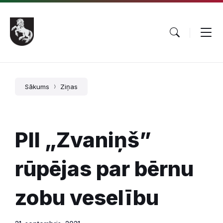
Pāriet
Skip
Skip
uz
to
to
saturu
main
footer
navigation
Sākums
Ziņas
PII „Zvaniņš”
rūpējas par bērnu
zobu veselību