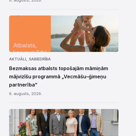
,
AKTUĀLI
SABIEDRĪBA
Bezmaksas atbalsts topošajām māmiņām
mājvizīšu programmā „Vecmāšu–ģimeņu
partnerība”
6. augusts, 2026.