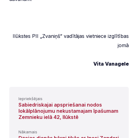
Ilūkstes PII „Zvaniņš” vadītājas vietniece izglītības
jomā
Vita Vanagele
Iepriekšējais
Sabiedriskajai apspriešanai nodos
lokālplānojumu nekustamajam īpašumam
Zemnieku ielā 42, Ilūkstē
Nākamais
Dzejas dienās bērni tikās ar Inesi Zanderi