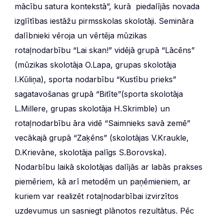
mācību satura kontekstā”, kurā piedalījās novada
izglītības iestāžu pirmsskolas skolotāji. Semināra
dalībnieki vēroja un vērtēja mūzikas
rotaļnodarbību “Lai skan!” vidējā grupā “Lācēns”
(mūzikas skolotāja O.Lapa, grupas skolotāja
I.Kūliņa), sporta nodarbību “Kustību prieks”
sagatavošanas grupā “Bitīte”(sporta skolotāja
L.Millere, grupas skolotāja H.Skrimble) un
rotaļnodarbību āra vidē “Saimnieks savā zemē”
vecākajā grupā “Zaķēns” (skolotājas V.Kraukle,
D.Krievāne, skolotāja palīgs S.Borovska).
Nodarbību laikā skolotājas dalījās ar labās prakses
piemēriem, kā arī metodēm un paņēmieniem, ar
kuriem var realizēt rotaļnodarbībai izvirzītos
uzdevumus un sasniegt plānotos rezultātus. Pēc