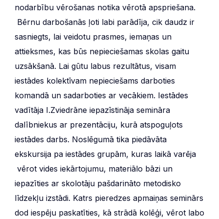
nodarbību vērošanas notika vērotā apspriešana.
Bērnu darbošanās ļoti labi parādīja, cik daudz ir
sasniegts, lai veidotu prasmes, iemaņas un
attieksmes, kas būs nepieciešamas skolas gaitu
uzsākšanā. Lai gūtu labus rezultātus, visam
iestādes kolektīvam nepieciešams darboties
komandā un sadarboties ar vecākiem. Iestādes
vadītāja I.Zviedrāne iepazīstināja semināra
dalībniekus ar prezentāciju, kurā atspoguļots
iestādes darbs. Noslēgumā tika piedāvāta
ekskursija pa iestādes grupām, kuras laikā varēja
vērot vides iekārtojumu, materiālo bāzi un
iepazīties ar skolotāju pašdarināto metodisko
līdzekļu izstādi. Katrs pieredzes apmaiņas seminārs
dod iespēju paskatīties, kā strādā kolēģi, vērot labo