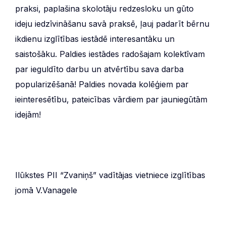
praksi, paplašina skolotāju redzesloku un gūto
ideju iedzīvināšanu savā praksē, ļauj padarīt bērnu
ikdienu izglītības iestādē interesantāku un
saistošāku. Paldies iestādes radošajam kolektīvam
par ieguldīto darbu un atvērtību sava darba
popularizēšanā! Paldies novada kolēģiem par
ieinteresētību, pateicības vārdiem par jauniegūtām
idejām!
Ilūkstes PII “Zvaniņš” vadītājas vietniece izglītības
jomā V.Vanagele