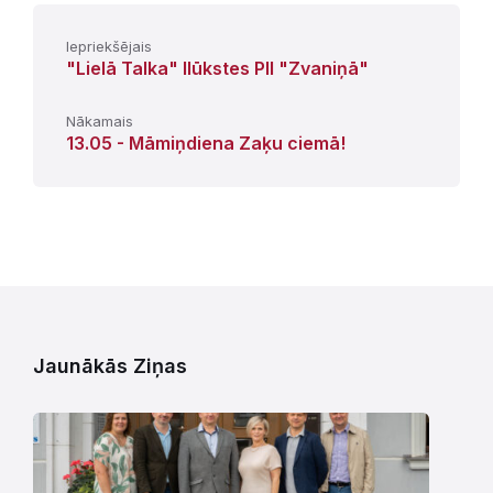
Iepriekšējais
"Lielā Talka" Ilūkstes PII "Zvaniņā"
Nākamais
13.05 - Māmiņdiena Zaķu ciemā!
Jaunākās Ziņas