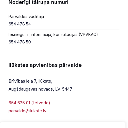
Noderīgi tālruņa numuri
Pārvaldes vadītāja
654 478 54
Iesniegumi, informācija, konsultācijas (VPVKAC)
654 478 50
Ilūkstes apvienības pārvalde
Brīvības iela 7, Ilūkste,
Augšdaugavas novads, LV-5447
654 625 01 (lietvede)
parvalde@ilukste.lv