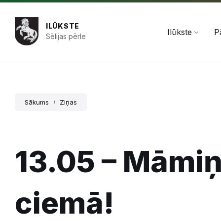
Pāriet
Skip
Skip
+371 654 478 50
pasts@ilukste.lv
uz
to
to
saturu
main
footer
ILŪKSTE
navigation
Ilūkste
P
Sēlijas pērle
Sākums
Ziņas
13.05 – Māmi
ciemā!