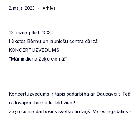
2. maijs, 2023.
Arhīvs
13. maijā plkst. 10:30
Ilūkstes Bērnu un jauniešu centra dārzā
KONCERTUZVEDUMS
“Māmiņdiena Zaķu ciemā!”
Koncertuzvedums ir tapis sadarbība ar Daugavpils Teāt
radošajiem bērnu kolektīviem!
Zaķu ciemā darbosies svētku tirdziņš. Varēs iegādāties 