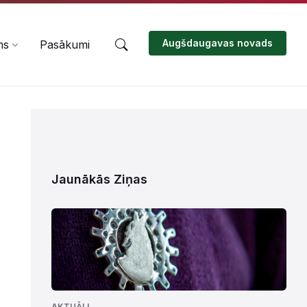
Augšdaugavas novads
ms
Pasākumi
Jaunākās Ziņas
AKTUĀLI