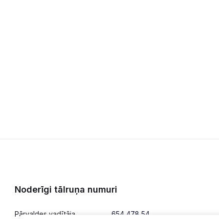
Noderīgi tālruņa numuri
Pārvaldes vadītāja
654 478 54