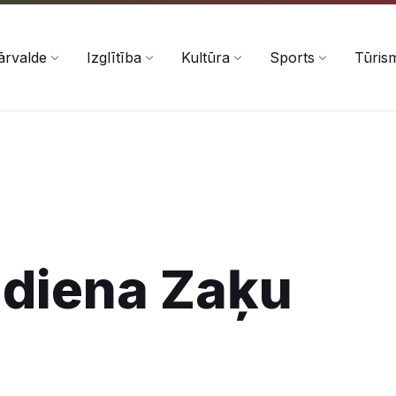
ārvalde
Izglītība
Kultūra
Sports
Tūris
ņdiena Zaķu