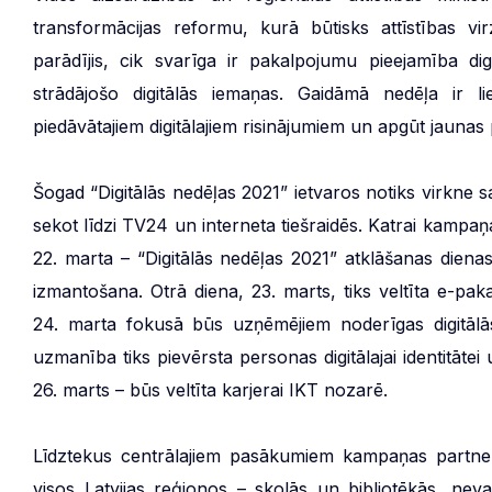
transformācijas reformu, kurā būtisks attīstības vir
parādījis, cik svarīga ir pakalpojumu pieejamība digi
strādājošo digitālās iemaņas. Gaidāmā nedēļa ir lie
piedāvātajiem digitālajiem risinājumiem un apgūt jaunas
Šogad “Digitālās nedēļas 2021” ietvaros notiks virkne 
sekot līdzi TV24 un interneta tiešraidēs. Katrai kampaņa
22. marta – “Digitālās nedēļas 2021” atklāšanas die
izmantošana. Otrā diena, 23. marts, tiks veltīta e-p
24. marta fokusā būs uzņēmējiem noderīgas digitāl
uzmanība tiks pievērsta personas digitālajai identitāte
26. marts – būs veltīta karjerai IKT nozarē.
Līdztekus centrālajiem pasākumiem kampaņas partneri
visos Latvijas reģionos – skolās un bibliotēkās, nev