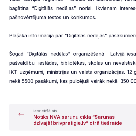
bagātina “Digitālās nedēļas” norisi. Ikvienam inter
pašnovērtējuma testos un konkursos.
Plašāka informācija par “Digitālās nedēļas” pasākumie
Šogad “Digitālās nedēļas” organizēšanā Latvijā iesai
pašvaldību iestādes, bibliotēkas, skolas un nevalstisk
IKT uzņēmumi, ministrijas un valsts organizācijas. 12 g
nekā 5500 pasākumi, kas pulcējuši vairāk nekā 350 000 
Iepriekšējais
Notiks NVA sarunu cikla “Sarunas
dzīvajā! brivpratigie.lv” otrā tiešraide