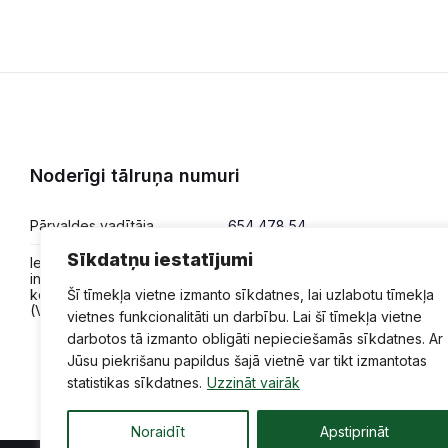
Noderīgi tālruņa numuri
Pārvaldes vadītāja
654 478 54
Sīkdatņu iestatījumi
Iesniegumi,
654 478 50
informācija,
konsultācijas
Šī tīmekļa vietne izmanto sīkdatnes, lai uzlabotu tīmekļa
(VPVKAC)
vietnes funkcionalitāti un darbību. Lai šī tīmekļa vietne
darbotos tā izmanto obligāti nepieciešamās sīkdatnes. Ar
Jūsu piekrišanu papildus šajā vietnē var tikt izmantotas
statistikas sīkdatnes.
Uzzināt vairāk
Noraidīt
Apstiprināt