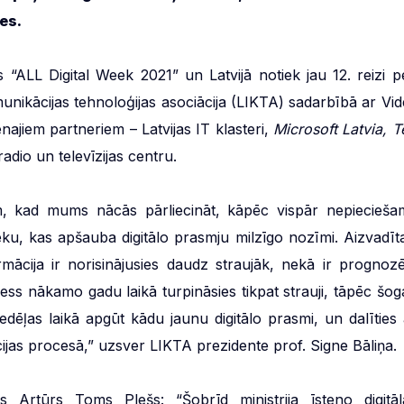
es.
“ALL Digital Week 2021” un Latvijā notiek jau 12. reizi p
nikācijas tehnoloģijas asociācija (LIKTA) sadarbībā ar Vid
enajiem partneriem – Latvijas IT klasteri,
Microsoft Latvia,
T
adio un televīzijas centru.
iem, kad mums nācās pārliecināt, kāpēc vispār nepiecieša
ku, kas apšauba digitālo prasmju milzīgo nozīmi. Aizvadīta
rmācija ir norisinājusies daudz straujāk, nekā ir prognozē
ocess nākamo gadu laikā turpināsies tikpat strauji, tāpēc šog
edēļas laikā apgūt kādu jaunu digitālo prasmi, un dalīties 
zācijas procesā,” uzsver LIKTA prezidente prof. Signe Bāliņa.
rs Artūrs Toms Plešs: “Šobrīd ministrija īsteno digitāl