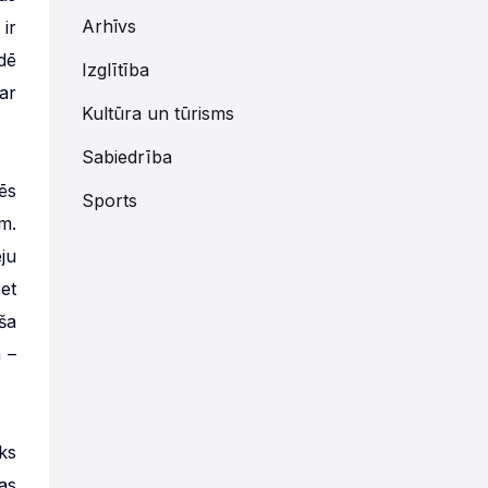
Arhīvs
ir
dē
Izglītība
ar
Kultūra un tūrisms
Sabiedrība
ēs
Sports
m.
ju
et
ša
 –
ks
as