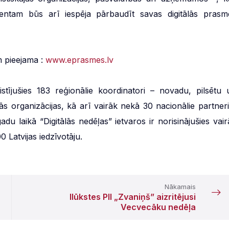
esentam būs arī iespēja pārbaudīt savas digitālās prasm
m pieejama :
www.eprasmes.lv
stījušies 183 reģionālie koordinatori – novadu, pilsētu 
ās organizācijas, kā arī vairāk nekā 30 nacionālie partneri
adu laikā “Digitālās nedēļas” ietvaros ir norisinājušies vair
Latvijas iedzīvotāju.
Nākamais
Ilūkstes PII „Zvaniņš” aizritējusi
Vecvecāku nedēļa