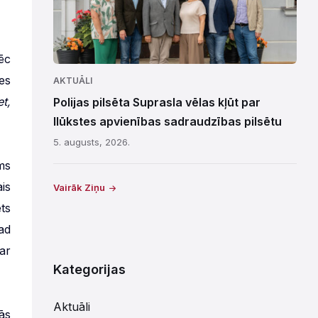
ēc
es
AKTUĀLI
et,
Polijas pilsēta Suprasla vēlas kļūt par
Ilūkstes apvienības sadraudzības pilsētu
5. augusts, 2026.
ms
is
Vairāk Ziņu
ts
ad
ar
Kategorijas
Aktuāli
ās