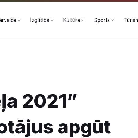
ārvalde
Izglītība
Kultūra
Sports
Tūris
ēļa 2021”
votājus apgūt