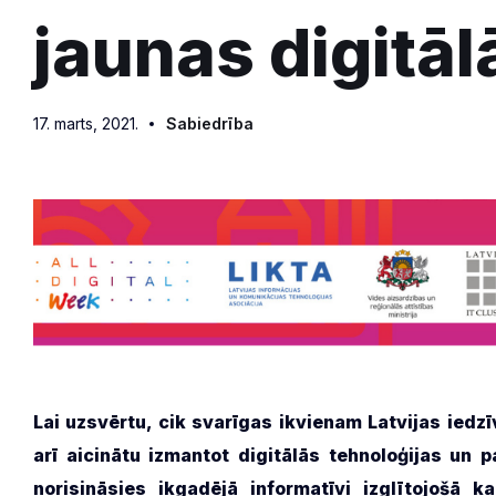
jaunas digitā
17. marts, 2021.
Sabiedrība
Lai uzsvērtu, cik svarīgas ikvienam Latvijas iedzī
arī aicinātu izmantot digitālās tehnoloģijas un
norisināsies ikgadējā informatīvi izglītojošā 