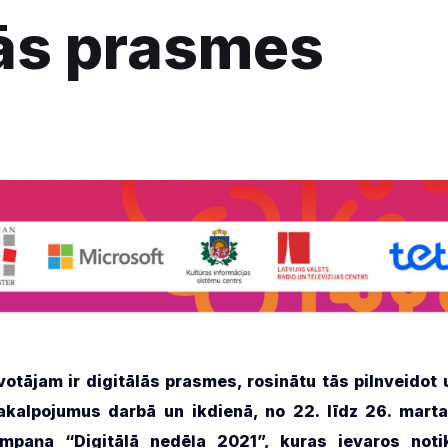
lās prasmes
votājam ir digitālās prasmes, rosinātu tās pilnveidot 
 pakalpojumus darbā un ikdienā, no 22. līdz 26. mart
kampaņa “Digitālā nedēļa 2021”, kuras ievaros noti