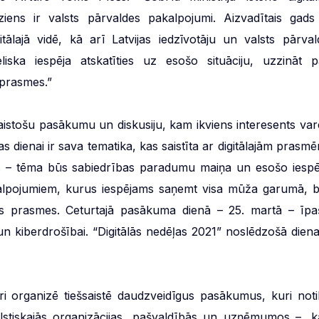
ziens ir valsts pārvaldes pakalpojumi. Aizvadītais gads 
tālajā vidē, kā arī Latvijas iedzīvotāju un valsts pārval
liska iespēja atskatīties uz esošo situāciju, uzzināt p
 prasmes.”
saistošu pasākumu un diskusiju, kam ikviens interesents var
s dienai ir sava tematika, kas saistīta ar digitālajām prasmē
nas – tēma būs sabiedrības paradumu maiņa un esošo iespē
akalpojumiem, kurus iespējams saņemt visa mūža garumā, b
ās prasmes. Ceturtajā pasākuma dienā – 25. martā – īpa
i un kiberdrošībai. “Digitālās nedēļas 2021” noslēdzošā diena
 organizē tiešsaistē daudzveidīgus pasākumus, kuri noti
alstiskajās organizācijas, pašvaldībās un uzņēmumos –, k