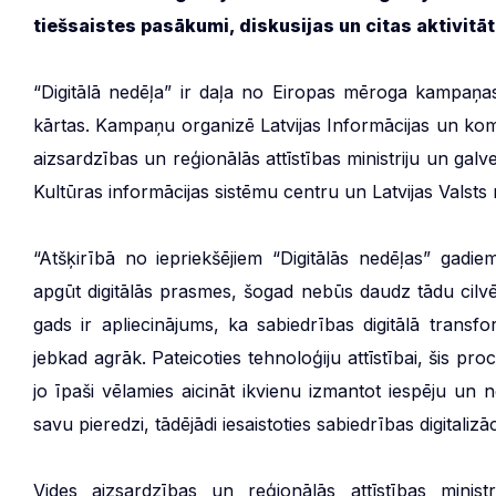
tiešsaistes pasākumi, diskusijas un citas aktivitāt
“Digitālā nedēļa” ir daļa no Eiropas mēroga kampaņas 
kārtas. Kampaņu organizē Latvijas Informācijas un komu
aizsardzības un reģionālās attīstības ministriju un galv
Kultūras informācijas sistēmu centru un Latvijas Valsts r
“Atšķirībā no iepriekšējiem “Digitālās nedēļas” gad
apgūt digitālās prasmes, šogad nebūs daudz tādu cilvē
gads ir apliecinājums, ka sabiedrības digitālā transfo
jebkad agrāk. Pateicoties tehnoloģiju attīstībai, šis pr
jo īpaši vēlamies aicināt ikvienu izmantot iespēju un n
savu pieredzi, tādējādi iesaistoties sabiedrības digitali
Vides aizsardzības un reģionālās attīstības minist