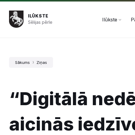
Pāriet
Skip
Skip
+371 654 478 50
pasts@ilukste.lv
uz
to
to
saturu
main
footer
ILŪKSTE
navigation
Ilūkste
P
Sēlijas pērle
Sākums
Ziņas
“Digitālā ned
aicinās iedzī