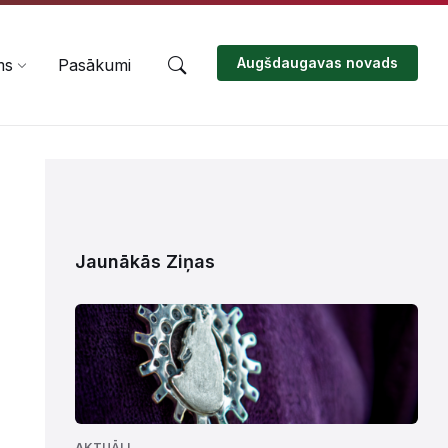
Augšdaugavas novads
ms
Pasākumi
Jaunākās Ziņas
AKTUĀLI