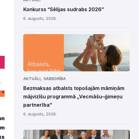
Konkurss “Sēlijas sudrabs 2026”
6. augusts, 2026.
,
AKTUĀLI
SABIEDRĪBA
Bezmaksas atbalsts topošajām māmiņām
mājvizīšu programmā „Vecmāšu–ģimeņu
partnerība”
6. augusts, 2026.
un
am
ks