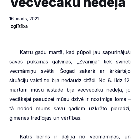
Vecvecāku nedēļa
16. marts, 2021.
Izglītība
***
Katru gadu martā, kad pūpoli jau sapurinājuši
savas pūkainās galviņas, „Zvaniņā” tiek svinēti
vecmāmiņu svētki. Šogad sakarā ar ārkārtējo
situāciju valstī tie bija nedaudz citādi. No 8. līdz 12.
martam mūsu iestādē bija vecvecāku nedēļa, jo
vecākajai paaudzei mūsu dzīvē ir nozīmīga loma –
tā nodod mums savu gadiem uzkrāto pieredzi,
ģimenes tradīcijas un vērtības.
***
Katrs bērns ir daļiņa no vecmāmiņas, un