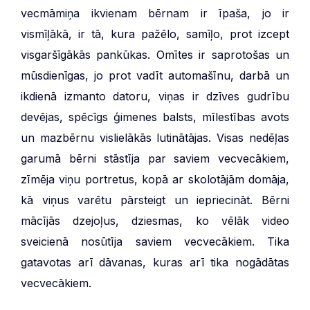
vecmāmiņa ikvienam bērnam ir īpaša, jo ir
vismīļākā, ir tā, kura pažēlo, samīļo, prot izcept
visgaršīgākās pankūkas. Omītes ir saprotošas un
mūsdienīgas, jo prot vadīt automašīnu, darbā un
ikdienā izmanto datoru, viņas ir dzīves gudrību
devējas, spēcīgs ģimenes balsts, mīlestības avots
un mazbērnu vislielākās lutinātājas. Visas nedēļas
garumā bērni stāstīja par saviem vecvecākiem,
zīmēja viņu portretus, kopā ar skolotājām domāja,
kā viņus varētu pārsteigt un iepriecināt. Bērni
mācījās dzejoļus, dziesmas, ko vēlāk video
sveicienā nosūtīja saviem vecvecākiem. Tika
gatavotas arī dāvanas, kuras arī tika nogādātas
vecvecākiem.