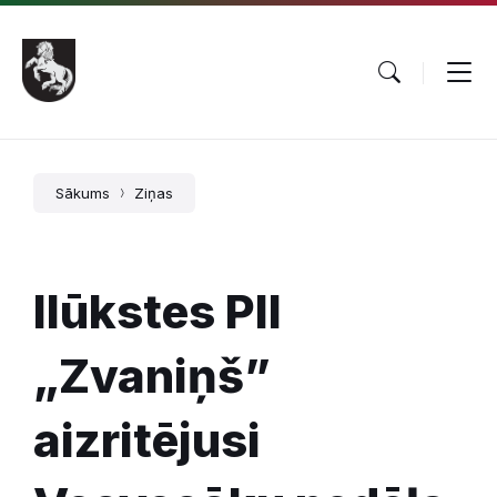
Pāriet
Skip
Skip
uz
to
to
saturu
main
footer
navigation
Sākums
Ziņas
Ilūkstes PII
„Zvaniņš”
aizritējusi