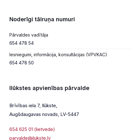
Noderīgi tālruņa numuri
Pārvaldes vadītāja
654 478 54
Iesniegumi, informācija, konsultācijas (VPVKAC)
654 478 50
Ilūkstes apvienības pārvalde
Brīvības iela 7, Ilūkste,
Augšdaugavas novads, LV-5447
654 625 01 (lietvede)
parvalde@ilukste.lv