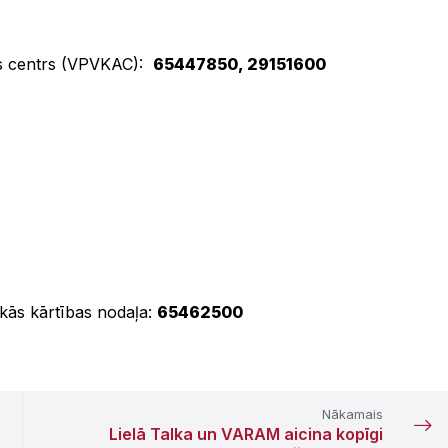
s centrs
(VPVKAC):
65447850, 29151600
skās kārtības nodaļa:
65462500
Nākamais
Lielā Talka un VARAM aicina kopīgi