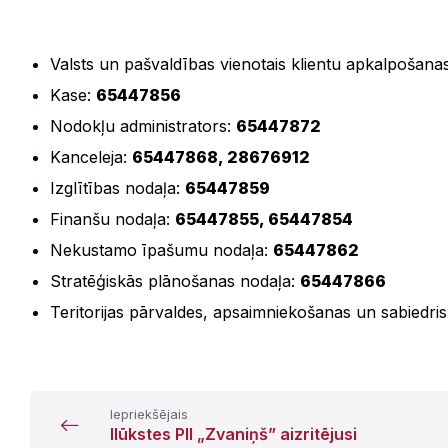
Valsts un pašvaldības vienotais klientu apkalpošana
Kase:
65447856
Nodokļu administrators:
65447872
Kanceleja:
65447868, 28676912
Izglītības nodaļa:
65447859
Finanšu nodaļa:
65447855, 65447854
Nekustamo īpašumu nodaļa:
65447862
Stratēģiskās plānošanas nodaļa:
65447866
Teritorijas pārvaldes, apsaimniekošanas un sabiedri
Iepriekšējais
Ilūkstes PII „Zvaniņš” aizritējusi