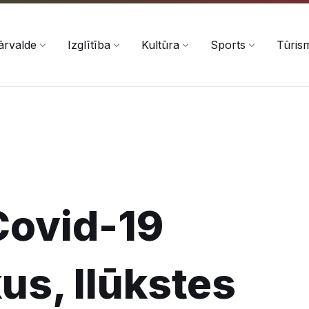
ārvalde
Izglītība
Kultūra
Sports
Tūris
Covid-19
kus, Ilūkstes