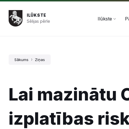
Pāriet
Skip
Skip
+371 654 478 50
pasts@ilukste.lv
uz
to
to
saturu
main
footer
ILŪKSTE
navigation
Ilūkste
P
Sēlijas pērle
Sākums
Ziņas
Lai mazinātu 
izplatības ris