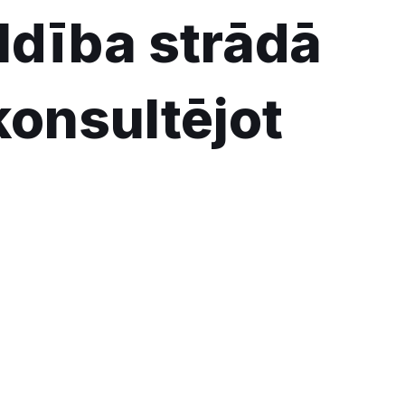
ldība strādā
onsultējot