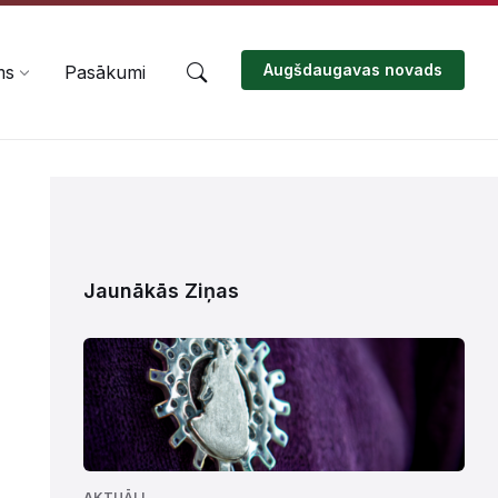
Augšdaugavas novads
ms
Pasākumi
Jaunākās Ziņas
AKTUĀLI