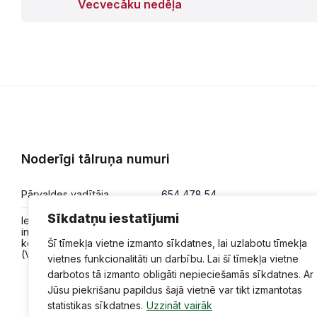
Vecvecāku nedēļa
Noderīgi tālruņa numuri
Pārvaldes vadītāja
654 478 54
Sīkdatņu iestatījumi
Iesniegumi,
654 478 50
informācija,
konsultācijas
Šī tīmekļa vietne izmanto sīkdatnes, lai uzlabotu tīmekļa
(VPVKAC)
vietnes funkcionalitāti un darbību. Lai šī tīmekļa vietne
darbotos tā izmanto obligāti nepieciešamās sīkdatnes. Ar
Jūsu piekrišanu papildus šajā vietnē var tikt izmantotas
statistikas sīkdatnes.
Uzzināt vairāk