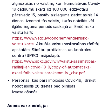
atgriezušās no valstīm, kur kumulatīvais Covid-
19 gadījumu skaits uz 100 000 iedzīvotāju
pārsniedz 15, pastāv aizliegums ziedot asinis 14
dienas, izņemot tās valstis, kurās noteikts vēl
ilgāks lieguma periods saskaņā ar Endēmisko
valstu karti:
https://www.vadc.lv/donoriem/endemisko-
valstu-karte
. Aktuālie valstu saslimstības rādītāji
apskatāmi Slimību profilakses un kontroles
centra (SPKC) mājaslapā:
https://www.spkc.gov.lv/lv/valstu-saslimstibas-
raditaji-ar-covid-19-0/copy-of-automatisks-
excel-fails-valstu-sarakstam-lv._xlsx.pdf
Personas, kas pārslimojošas Covid-19, drīkst
nodot asinis 28 dienas pēc pilnīgas
izveseļošanās.
Asinis var ziedot, ja: