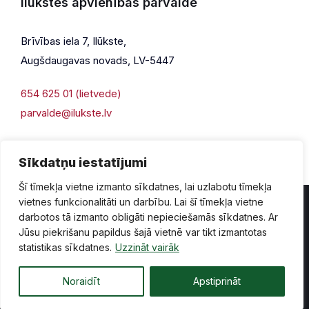
Ilūkstes apvienības pārvalde
Brīvības iela 7, Ilūkste,
Augšdaugavas novads, LV-5447
654 625 01 (lietvede)
parvalde@ilukste.lv
Sīkdatņu iestatījumi
Šī tīmekļa vietne izmanto sīkdatnes, lai uzlabotu tīmekļa
vietnes funkcionalitāti un darbību. Lai šī tīmekļa vietne
darbotos tā izmanto obligāti nepieciešamās sīkdatnes. Ar
Jūsu piekrišanu papildus šajā vietnē var tikt izmantotas
Privātuma politika
Piekļūstamība
Lapas karte
statistikas sīkdatnes.
Uzzināt vairāk
Vecā mājaslapas versija
Noraidīt
Apstiprināt
© 2026 Ilūkste, publicētā satura visas tiesības aizsargātas.