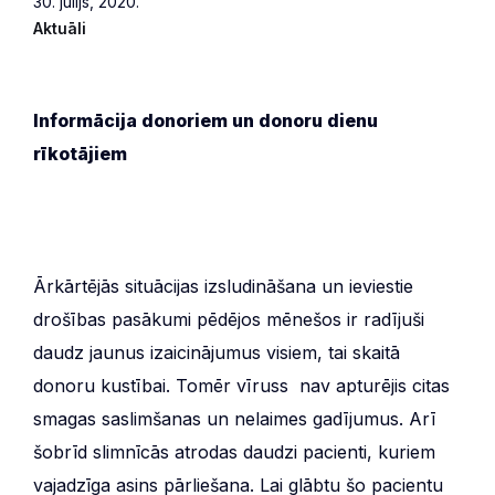
30. jūlijs, 2020.
Aktuāli
Informācija donoriem un donoru dienu
rīkotājiem
Ārkārtējās situācijas izsludināšana un ieviestie
drošības pasākumi pēdējos mēnešos ir radījuši
daudz jaunus izaicinājumus visiem, tai skaitā
donoru kustībai. Tomēr vīruss nav apturējis citas
smagas saslimšanas un nelaimes gadījumus. Arī
šobrīd slimnīcās atrodas daudzi pacienti, kuriem
vajadzīga asins pārliešana. Lai glābtu šo pacientu