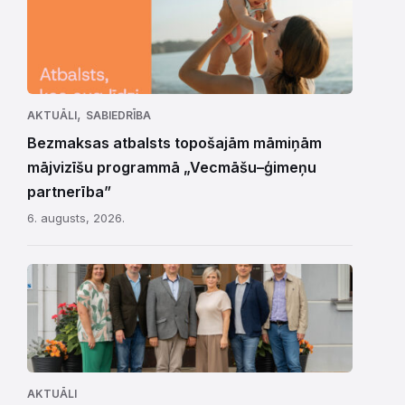
,
AKTUĀLI
SABIEDRĪBA
Bezmaksas atbalsts topošajām māmiņām
mājvizīšu programmā „Vecmāšu–ģimeņu
partnerība”
6. augusts, 2026.
AKTUĀLI