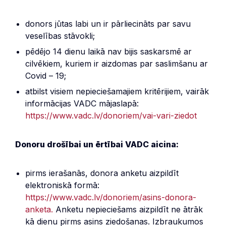
donors jūtas labi un ir pārliecināts par savu
veselības stāvokli;
pēdējo 14 dienu laikā nav bijis saskarsmē ar
cilvēkiem, kuriem ir aizdomas par saslimšanu ar
Covid – 19;
atbilst visiem nepieciešamajiem kritērijiem, vairāk
informācijas VADC mājaslapā:
https://www.vadc.lv/donoriem/vai-vari-ziedot
Donoru drošībai un ērtībai VADC aicina:
pirms ierašanās, donora anketu aizpildīt
elektroniskā formā:
https://www.vadc.lv/donoriem/asins-donora-
anketa.
Anketu nepieciešams aizpildīt ne ātrāk
kā dienu pirms asins ziedošanas. Izbraukumos