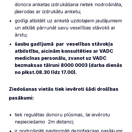
donora anketas izdrukāšana netiek nodrošināta,
jāierodas ar izdrukātu anketu;
godīgi atbildēt uz anketā uzdotajiem jautājumiem
un atklāti pārrunāt savu veselības stāvokli ar
ārstu;
šaubu gadījumā par veselības stāvokļa
atbilstību, aicinām konsultēties ar VADC
medicīnas personālu, zvanot uz VADC
bezmaksas tālruni 8000 0003 (darba dienās
no plkst.08.30 līdz 17.00).
Ziedošanas vietās tiek ievēroti šādi drošības
pasākumi:
tiek regulētas donoru plūsmas, lai ievērotu
nepieciešamo 2m distanci;
ir nodrošināti pastiprināti dezinfekcijas pasākumi;