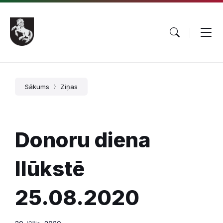
Pāriet
Skip
Skip
uz
to
to
saturu
main
footer
navigation
Sākums
Ziņas
Donoru diena
Ilūkstē
25.08.2020