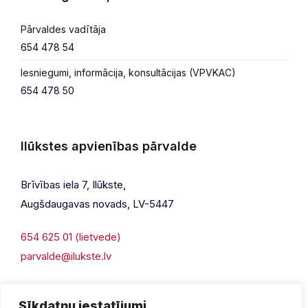
Pārvaldes vadītāja
654 478 54
Iesniegumi, informācija, konsultācijas (VPVKAC)
654 478 50
Ilūkstes apvienības pārvalde
Brīvības iela 7, Ilūkste,
Augšdaugavas novads, LV-5447
654 625 01 (lietvede)
parvalde@ilukste.lv
Sīkdatņu iestatījumi