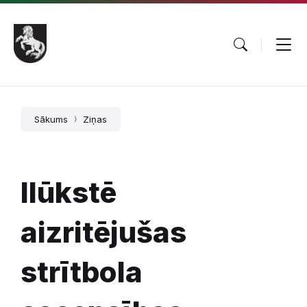
Pāriet
Skip
Skip
uz
to
to
saturu
main
footer
navigation
Sākums
Ziņas
Ilūkstē
aizritējušas
strītbola