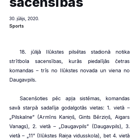
sacensības
30. jūlijs, 2020.
Sports
***
18. jūlijā Ilūkstes pilsētas stadionā notika
strītbola sacensības, kurās piedalījās četras
komandas – trīs no Ilūkstes novada un viena no
Daugavpils.
***
Sacenšoties pēc apļa sistēmas, komandas
savā starpā sadalīja godalgotās vietas: 1. vietā –
„Pilskalne” (Armīns Kaniņš, Gints Bērziņš, Aigars
Vanags), 2. vietā – „Daugavpils” (Daugavpils), 3.
vietā – „11” (Ilūkstes Raiņa vidusskola), bet 4. vietā