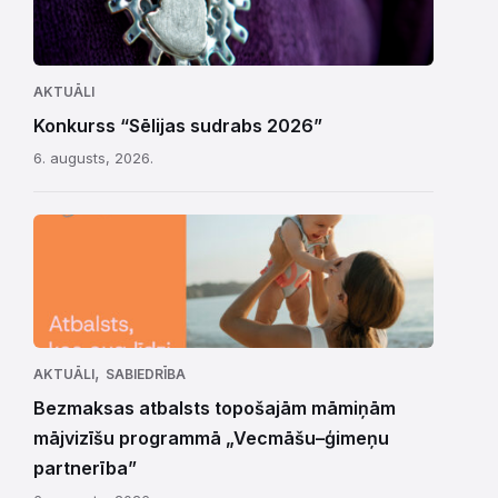
AKTUĀLI
Konkurss “Sēlijas sudrabs 2026”
6. augusts, 2026.
,
AKTUĀLI
SABIEDRĪBA
Bezmaksas atbalsts topošajām māmiņām
mājvizīšu programmā „Vecmāšu–ģimeņu
partnerība”