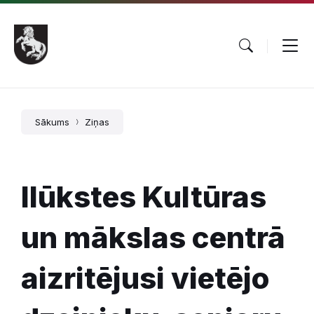
Pāriet
Skip
Skip
uz
to
to
saturu
main
footer
navigation
Sākums
Ziņas
Ilūkstes Kultūras
un mākslas centrā
aizritējusi vietējo