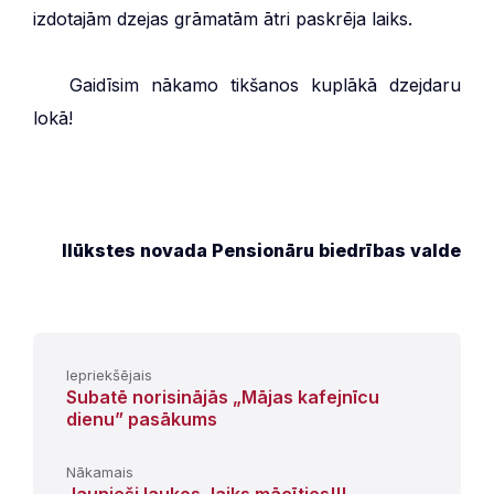
izdotajām dzejas grāmatām ātri paskrēja laiks.
***
Gaidīsim nākamo tikšanos kuplākā dzejdaru
lokā!
Ilūkstes novada Pensionāru biedrības valde
Iepriekšējais
Subatē norisinājās „Mājas kafejnīcu
dienu” pasākums
Nākamais
Jaunieši laukos, laiks mācīties!!!