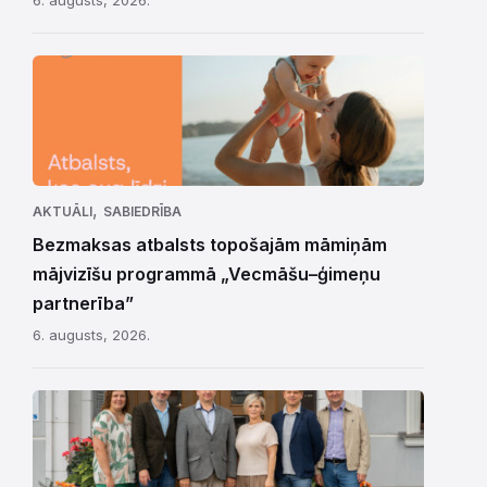
,
AKTUĀLI
SABIEDRĪBA
Bezmaksas atbalsts topošajām māmiņām
mājvizīšu programmā „Vecmāšu–ģimeņu
partnerība”
6. augusts, 2026.