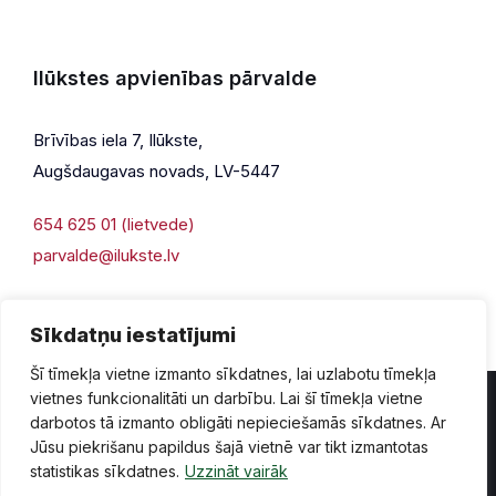
Ilūkstes apvienības pārvalde
Brīvības iela 7, Ilūkste,
Augšdaugavas novads, LV-5447
654 625 01 (lietvede)
parvalde@ilukste.lv
Sīkdatņu iestatījumi
Šī tīmekļa vietne izmanto sīkdatnes, lai uzlabotu tīmekļa
vietnes funkcionalitāti un darbību. Lai šī tīmekļa vietne
darbotos tā izmanto obligāti nepieciešamās sīkdatnes. Ar
Jūsu piekrišanu papildus šajā vietnē var tikt izmantotas
Privātuma politika
Piekļūstamība
Lapas karte
statistikas sīkdatnes.
Uzzināt vairāk
Vecā mājaslapas versija